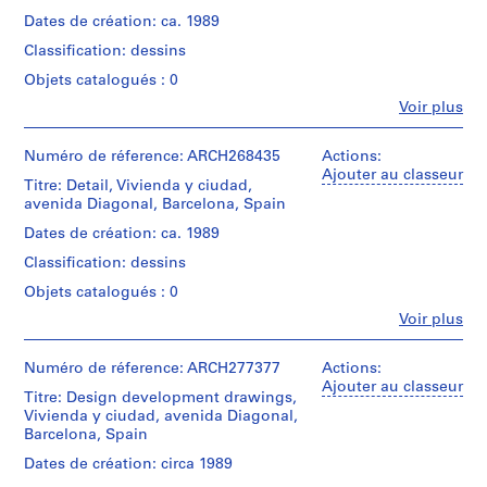
t
Dates de création: ca. 1989
i
Classification: dessins
v
o
Objets catalogués : 0
y
Fe
Voir plus
Personnes
p
et
i
institutions:
Numéro de réference: ARCH268435
Actions:
s
Abalos
Ajouter au classeur
Titre: Detail, Vivienda y ciudad,
c
&
avenida Diagonal, Barcelona, Spain
Herreros
i
(archive
Dates de création: ca. 1989
n
creator)
a
Classification: dessins
c
Quantité
Objets catalogués : 0
u
/
Fe
Voir plus
Type
b
Personnes
d’objet:
et
i
1
institutions:
Numéro de réference: ARCH277377
Actions:
e
File
Abalos
Ajouter au classeur
r
Titre: Design development drawings,
&
Vivienda y ciudad, avenida Diagonal,
t
Étape
Herreros
Barcelona, Spain
et
(architectural
a
objectif:
firm)
Dates de création: circa 1989
d
design
Abalos