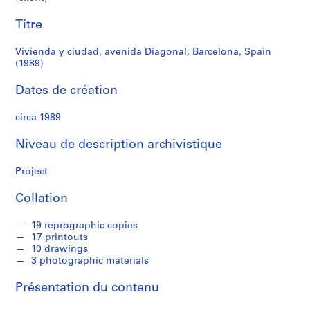
r
e
Titre
r
o
Vivienda y ciudad, avenida Diagonal, Barcelona, Spain
s
(1989)
Dates de création
S
é
circa 1989
r
i
Niveau de description archivistique
e
(
Project
s
)
Collation
:
A
19 reprographic copies
17 printouts
r
10 drawings
c
3 photographic materials
h
i
Présentation du contenu
t