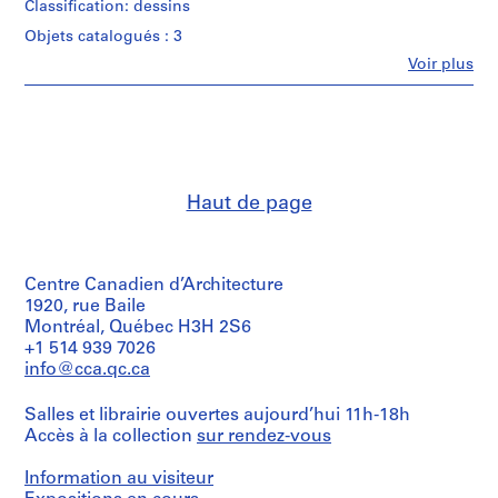
e
development
Classification: dessins
&
V
drawing
Herreros
Objets catalogués : 3
a
(archive
Fe
Voir plus
Collation:
creator)
l
Personnes
2
l
et
black
Quantité
institutions:
e
ink
/
Abalos
and
c
Type
&
adhesive
a
d’objet:
Herreros
tape
1
s
(architectural
on
reprographic
Haut de page
firm)
,
translucent
copy(ies)
Abalos
M
paper,
&
2
a
Étape
Herreros
black
et
d
(archive
Centre Canadien d’Architecture
ink,
objectif:
creator)
r
1920, rue Baile
graphite
design
Montréal, Québec H3H 2S6
i
and
development
Quantité
+1 514 939 7026
adhesive
d
drawing
/
tape
info@cca.qc.ca
,
Type
on
Collation:
S
d’objet:
translucent
1
Salles et librairie ouvertes aujourd’hui 11h-18h
1
p
paper,
black
Accès à la collection
sur rendez-vous
File
1
a
ink
graphite
i
on
Collation:
Information au visiteur
on
translucent
n
17