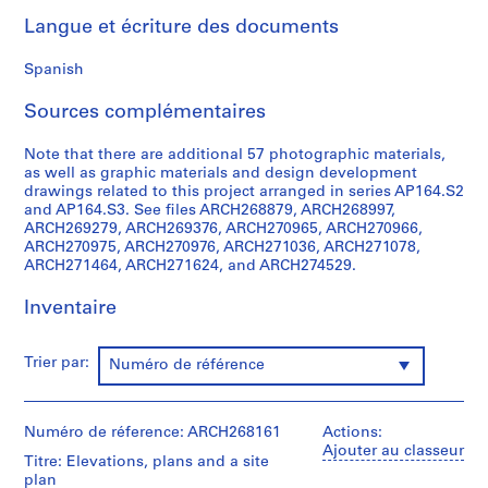
0
Langue et écriture des documents
0
9
Spanish
AP164.S1
Sources complémentaires
P
r
Note that there are additional 57 photographic materials,
as well as graphic materials and design development
o
drawings related to this project arranged in series AP164.S2
j
and AP164.S3. See files ARCH268879, ARCH268997,
e
ARCH269279, ARCH269376, ARCH270965, ARCH270966,
t
ARCH270975, ARCH270976, ARCH271036, ARCH271078,
ARCH271464, ARCH271624, and ARCH274529.
:
P
Inventaire
o
l
i
Trier par:
Numéro de référence
d
e
p
Numéro de réference: ARCH268161
Actions:
o
Ajouter au classeur
Titre: Elevations, plans and a site
r
plan