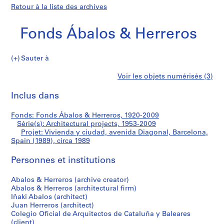
Retour à la liste des archives
Fonds Ábalos & Herreros
Sauter à
F
Vivienda
Voir les objets numérisés (3)
o
Imprimer
n
cette
Inclus dans
y
d
page
s
ciudad,
Fonds: Fonds Ábalos & Herreros, 1920-2009
Á
Série(s): Architectural projects, 1953-2009
b
Projet: Vivienda y ciudad, avenida Diagonal, Barcelona,
avenida
a
Spain (1989), circa 1989
l
Diagonal,
Personnes et institutions
o
s
Barcelona,
Abalos & Herreros (archive creator)
&
Abalos & Herreros (architectural firm)
H
Spain
Iñaki Abalos (architect)
e
Juan Herreros (architect)
(1989)
r
Colegio Oficial de Arquitectos de Cataluña y Baleares
(client)