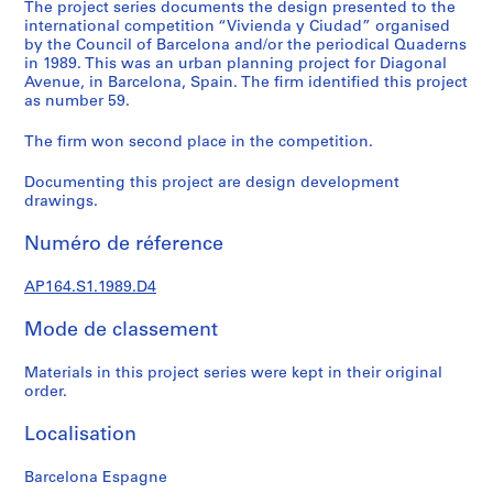
e
The project series documents the design presented to the
international competition “Vivienda y Ciudad” organised
c
by the Council of Barcelona and/or the periodical Quaderns
t
in 1989. This was an urban planning project for Diagonal
u
Avenue, in Barcelona, Spain. The firm identified this project
r
as number 59.
a
The firm won second place in the competition.
l
p
Documenting this project are design development
r
drawings.
o
j
Numéro de réference
e
c
AP164.S1.1989.D4
t
s
Mode de classement
,
Materials in this project series were kept in their original
1
order.
9
5
Localisation
3
-
Barcelona Espagne
2