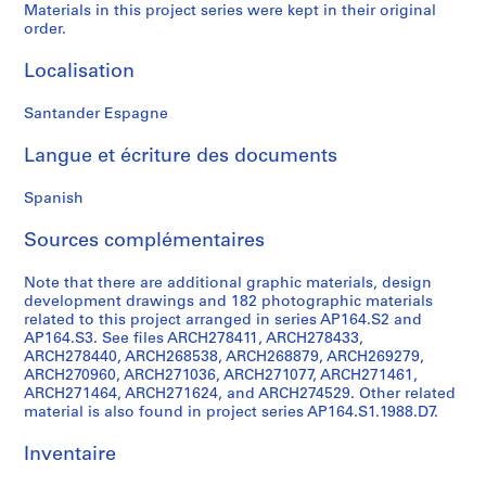
Materials in this project series were kept in their original
0
order.
0
9
Localisation
AP164.S1
Santander Espagne
P
r
Langue et écriture des documents
o
j
Spanish
e
Sources complémentaires
t
:
Note that there are additional graphic materials, design
P
development drawings and 182 photographic materials
o
related to this project arranged in series AP164.S2 and
l
AP164.S3. See files ARCH278411, ARCH278433,
ARCH278440, ARCH268538, ARCH268879, ARCH269279,
i
ARCH270960, ARCH271036, ARCH271077, ARCH271461,
d
ARCH271464, ARCH271624, and ARCH274529. Other related
e
material is also found in project series AP164.S1.1988.D7.
p
o
Inventaire
r