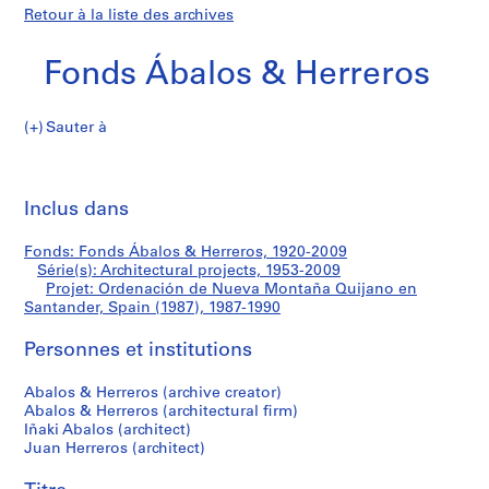
Retour à la liste des archives
Fonds Ábalos & Herreros
Sauter à
F
Ordenación
o
Imp
n
cet
Inclus dans
de
d
pa
s
Nueva
Fonds: Fonds Ábalos & Herreros, 1920-2009
Á
Série(s): Architectural projects, 1953-2009
b
Projet: Ordenación de Nueva Montaña Quijano en
Montaña
a
Santander, Spain (1987), 1987-1990
l
Quijano
Personnes et institutions
o
s
en
Abalos & Herreros (archive creator)
&
Abalos & Herreros (architectural firm)
H
Santander,
Iñaki Abalos (architect)
e
Juan Herreros (architect)
Spain
r