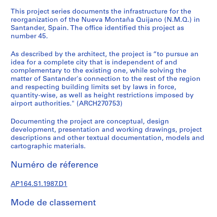
e
This project series documents the infrastructure for the
c
reorganization of the Nueva Montaña Quijano (N.M.Q.) in
t
Santander, Spain. The office identified this project as
u
number 45.
r
a
As described by the architect, the project is “to pursue an
idea for a complete city that is independent of and
l
complementary to the existing one, while solving the
p
matter of Santander's connection to the rest of the region
r
and respecting building limits set by laws in force,
o
quantity-wise, as well as height restrictions imposed by
j
airport authorities." (ARCH270753)
e
Documenting the project are conceptual, design
c
development, presentation and working drawings, project
t
descriptions and other textual documentation, models and
s
cartographic materials.
,
Numéro de réference
1
9
AP164.S1.1987.D1
5
3
Mode de classement
-
2