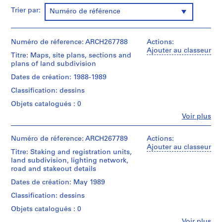
t
Trier par:
Numéro de référence
i
v
o
Numéro de réference: ARCH267788
Actions:
y
Ajouter au classeur
Titre: Maps, site plans, sections and
p
plans of land subdivision
i
s
Dates de création: 1988-1989
c
Classification: dessins
i
Objets catalogués : 0
n
Fe
Voir plus
a
Personnes
c
et
institutions:
Numéro de réference: ARCH267789
u
Actions:
Abalos
Ajouter au classeur
b
Titre: Staking and registration units,
&
i
land subdivision, lighting network,
Herreros
road and stakeout details
e
(archive
creator)
r
Dates de création: May 1989
t
Classification: dessins
Description:
a
Includes
Objets catalogués : 0
d
maps,
Fe
Voir plus