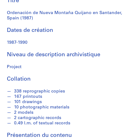
Titre
r
(1987)
e
Ordenación de Nueva Montaña Quijano en Santander,
r
Spain (1987)
o
s
Dates de création
1987-1990
S
é
Niveau de description archivistique
r
i
Project
e
(
Collation
s
)
338 reprographic copies
:
167 printouts
A
101 drawings
10 photographic materials
r
2 models
c
2 cartographic records
h
0.49 l.m. of textual records
i
t
Présentation du contenu