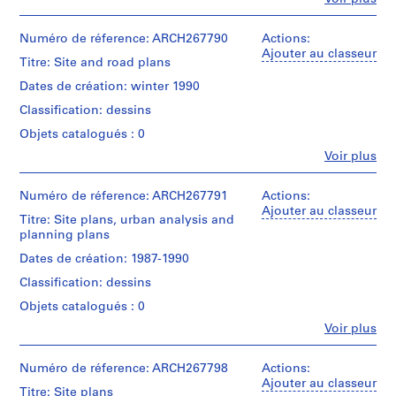
e
site
Personnes
plans,
V
et
sections
a
institutions:
Numéro de réference: ARCH267790
Actions:
and
Abalos
Ajouter au classeur
l
plans
Titre: Site and road plans
&
l
of
Herreros
Dates de création: winter 1990
land
e
(archive
subdivision,
Classification: dessins
c
creator)
detailed
a
Objets catalogués : 0
study,
Description:
s
existing
Fe
Voir plus
Includes
Personnes
,
infrastructures,
staking
et
water
M
and
institutions:
Numéro de réference: ARCH267791
Actions:
distribution
a
registration
Abalos
Ajouter au classeur
network
units,
Titre: Site plans, urban analysis and
d
&
and
land
planning plans
Herreros
r
sidewalk.
subdivision,
(archive
Dates de création: 1987-1990
i
lighting
creator)
Quantité
d
network,
Classification: dessins
/
road
,
Quantité
Type
Objets catalogués : 0
and
S
/
d’objet:
stakeout
Fe
Voir plus
Type
p
1
Personnes
details,
d’objet:
File
a
et
telephony
1
institutions:
Numéro de réference: ARCH267798
Actions:
network,
i
File
Étape
Abalos
Ajouter au classeur
implementing
n
Titre: Site plans