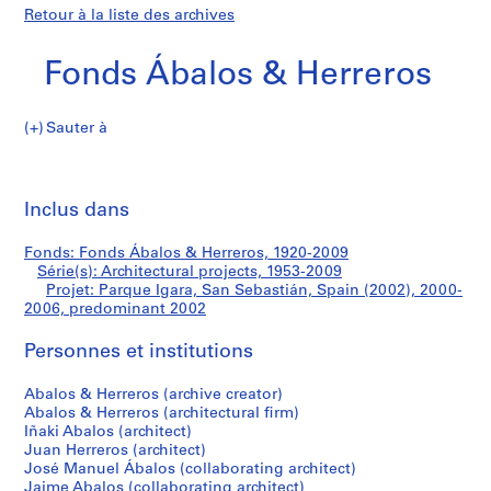
Retour à la liste des archives
Fonds Ábalos & Herreros
Sauter à
F
Parque
o
Imp
n
cet
Inclus dans
Igara,
d
pa
s
San
Fonds: Fonds Ábalos & Herreros, 1920-2009
Á
Série(s): Architectural projects, 1953-2009
b
Projet: Parque Igara, San Sebastián, Spain (2002), 2000-
Sebastián,
a
2006, predominant 2002
l
Spain
Personnes et institutions
o
s
(2002)
Abalos & Herreros (archive creator)
&
Abalos & Herreros (architectural firm)
H
Iñaki Abalos (architect)
e
Juan Herreros (architect)
r
José Manuel Ábalos (collaborating architect)
Jaime Abalos (collaborating architect)