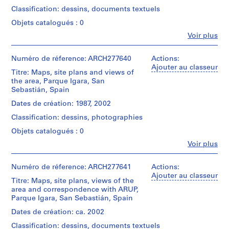
e
firm)
Classification: dessins, documents textuels
Abalos
V
&
a
Objets catalogués : 0
Herreros
l
Fe
Voir plus
(archive
Personnes
l
creator)
et
e
institutions:
Numéro de réference: ARCH277640
Actions:
Description:
c
Abalos
Ajouter au classeur
File's
Titre: Maps, site plans and views of
a
&
title:
the area, Parque Igara, San
Herreros
s
Parque
Sebastián, Spain
(architectural
,
Igara
firm)
Dates de création: 1987, 2002
Contains
M
Abalos
as
Classification: dessins, photographies
a
&
well
Herreros
d
Objets catalogués : 0
three
(archive
r
presentation
Fe
Voir plus
creator)
Personnes
i
booklets
et
and
d
Description:
institutions:
Numéro de réference: ARCH277641
Actions:
a
,
File's
Abalos
Ajouter au classeur
publication
title:
Titre: Maps, site plans, views of the
S
&
entitled:
Parque
area and correspondence with ARUP,
Herreros
p
"Plan
Igara.
Parque Igara, San Sebastián, Spain
(architectural
orokorra
a
Portfolio's
firm)
:
Dates de création: ca. 2002
i
title:
Abalos
aurrerapena
Concurso,
n
Classification: dessins, documents textuels
&