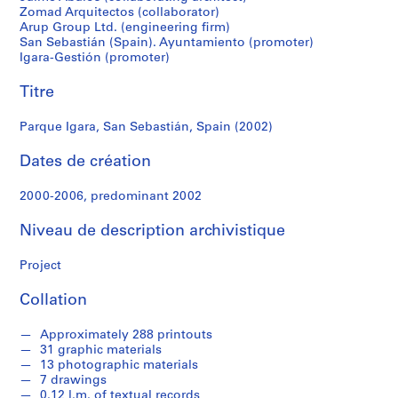
r
Zomad Arquitectos (collaborator)
e
Arup Group Ltd. (engineering firm)
r
San Sebastián (Spain). Ayuntamiento (promoter)
o
Igara-Gestión (promoter)
s
Titre
S
Parque Igara, San Sebastián, Spain (2002)
é
r
Dates de création
i
e
2000-2006, predominant 2002
(
Niveau de description archivistique
s
)
Project
:
A
Collation
r
c
Approximately 288 printouts
h
31 graphic materials
i
13 photographic materials
7 drawings
t
0.12 l.m. of textual records