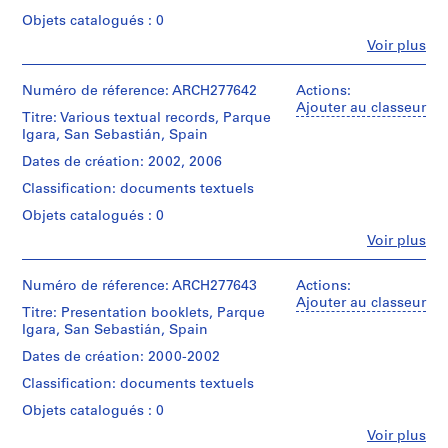
/
fase
Herreros
(
Plan
Objets catalogués : 0
II:
(archive
general
1
desarrollo
Fe
Voir plus
creator)
:
9
Personnes
de
avance"
et
Parque
8
by
Quantité
institutions:
Numéro de réference: ARCH277642
Actions:
Igara.
6
Oficina
/
Abalos
Ajouter au classeur
Titre: Various textual records, Parque
del
Type
)
&
The
Igara, San Sebastián, Spain
Plan
d’objet:
,
Herreros
portfolio
1
General,
(architectural
contains
1
Dates de création: 2002, 2006
file
Ayuntamiento
firm)
a
9
de
Classification: documents textuels
Abalos
document
8
San
Collation:
&
entitled
Objets catalogués : 0
Sebastián.
6
6
Herreros
"Parque
printouts,
Fe
Voir plus
(archive
-
Igara:
Personnes
5
Quantité
creator)
informe
1
et
photographs,
/
de
institutions:
Numéro de réference: ARCH277643
Actions:
9
2
Type
sostenibilidad",
Quantité
Abalos
Ajouter au classeur
graphic
8
d’objet:
Titre: Presentation booklets, Parque
an
/
&
records
1
8
Igara, San Sebastián, Spain
invoice
Type
Herreros
file
and
d’objet:
(architectural
AP164.S1.1986.D1
Dates de création: 2000-2002
Caractéristiques
1
a
firm)
matérielles
Collation:
file
presentation
Classification: documents textuels
Abalos
P
et
225
booklet
&
r
Objets catalogués : 0
contraintes
printouts,
"Parque
Localisation:
Herreros
techniques:
14
o
Igara".
San
Fe
Voir plus
(archive
-
graphic
Personnes