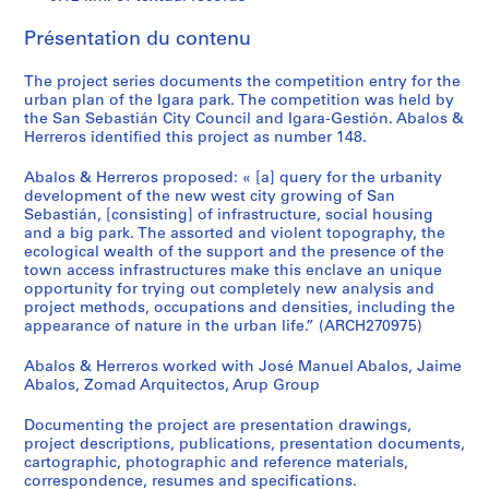
e
c
Présentation du contenu
t
u
The project series documents the competition entry for the
r
urban plan of the Igara park. The competition was held by
a
the San Sebastián City Council and Igara-Gestión. Abalos &
Herreros identified this project as number 148.
l
p
Abalos & Herreros proposed: « [a] query for the urbanity
r
development of the new west city growing of San
o
Sebastián, [consisting] of infrastructure, social housing
j
and a big park. The assorted and violent topography, the
ecological wealth of the support and the presence of the
e
town access infrastructures make this enclave an unique
c
opportunity for trying out completely new analysis and
t
project methods, occupations and densities, including the
s
appearance of nature in the urban life.” (ARCH270975)
,
Abalos & Herreros worked with José Manuel Abalos, Jaime
1
Abalos, Zomad Arquitectos, Arup Group
9
5
Documenting the project are presentation drawings,
3
project descriptions, publications, presentation documents,
-
cartographic, photographic and reference materials,
correspondence, resumes and specifications.
2