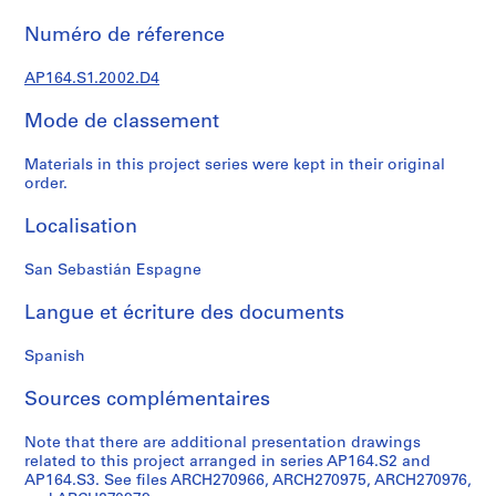
0
Numéro de réference
0
9
AP164.S1.2002.D4
AP164.S1
Mode de classement
P
r
Materials in this project series were kept in their original
o
order.
j
Localisation
e
t
San Sebastián Espagne
:
P
Langue et écriture des documents
o
l
Spanish
i
d
Sources complémentaires
e
p
Note that there are additional presentation drawings
o
related to this project arranged in series AP164.S2 and
AP164.S3. See files ARCH270966, ARCH270975, ARCH270976,
r