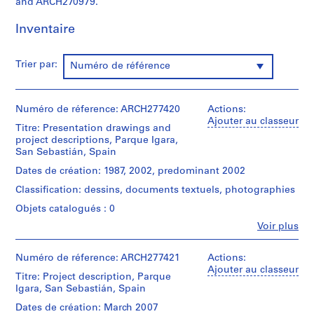
and ARCH270979.
t
i
Inventaire
v
o
y
Trier par:
Numéro de référence
p
i
s
Numéro de réference: ARCH277420
Actions:
Ajouter au classeur
c
Titre: Presentation drawings and
i
project descriptions, Parque Igara,
San Sebastián, Spain
n
a
Dates de création: 1987, 2002, predominant 2002
c
Classification: dessins, documents textuels, photographies
u
Objets catalogués : 0
b
i
Fe
Voir plus
Personnes
e
et
r
institutions:
Numéro de réference: ARCH277421
Actions:
Abalos
t
Ajouter au classeur
Titre: Project description, Parque
&
a
Igara, San Sebastián, Spain
Herreros
d
(architectural
Dates de création: March 2007