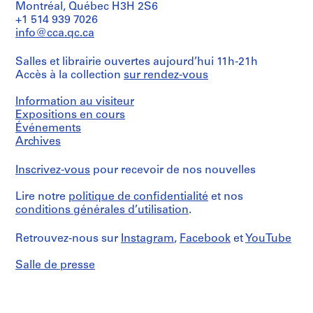
t
Montréal, Québec H3H 2S6
Description:
+1 514 939 7026
i
File's
info@cca.qc.ca
v
title:
o
Casa
Salles et librairie ouvertes aujourd’hui 11h-21h
Gil
y
Accès à la collection
sur rendez-vous
Peña.
p
i
Contains
Information au visiteur
s
as
Expositions en cours
c
well
Événements
reference
i
Archives
materials,
n
maps
a
Inscrivez-vous
pour recevoir de nos nouvelles
and
c
notes.
u
Lire notre
politique de confidentialité
et nos
Quantité
conditions générales d’utilisation
.
b
/
i
Type
Retrouvez-nous sur
Instagram
,
Facebook
et
YouTube
e
d’objet:
r
1
Salle de presse
file
t
a
Collation:
d
18