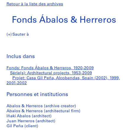
Retour à la liste des archives
Fonds Ábalos & Herreros
Sauter à
F
Casa
o
Imp
n
cet
Inclus dans
Gil
d
pa
s
Peña,
Fonds: Fonds Ábalos & Herreros, 1920-2009
Á
Série(s): Architectural projects, 1953-2009
b
Projet: Casa Gil Peña, Alcobendas, Spain (2002), 1999,
Alcobendas,
a
2001-2002
l
Spain
Personnes et institutions
o
s
(2002)
Abalos & Herreros (archive creator)
&
Abalos & Herreros (architectural firm)
H
Iñaki Abalos (architect)
e
Juan Herreros (architect)
r
Gil Peña (client)