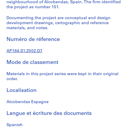
e
neighbourhood of Alcobendas, Spain. The firm identified
the project as number 151.
c
t
Documenting the project are conceptual and design
u
development drawings, cartographic and reference
r
materials, and notes.
a
l
Numéro de réference
p
r
AP164.S1.2002.D7
o
Mode de classement
j
e
Materials in this project series were kept in their original
c
order.
t
s
Localisation
,
1
Alcobendas Espagne
9
5
Langue et écriture des documents
3
-
Spanish
2