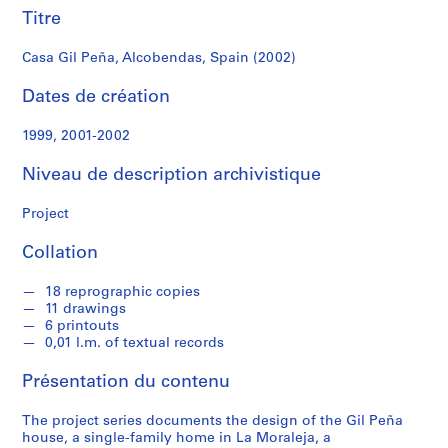
r
Titre
e
r
Casa Gil Peña, Alcobendas, Spain (2002)
o
s
Dates de création
1999, 2001-2002
S
é
Niveau de description archivistique
r
i
Project
e
(
Collation
s
)
18 reprographic copies
:
11 drawings
A
6 printouts
0,01 l.m. of textual records
r
c
Présentation du contenu
h
i
The project series documents the design of the Gil Peña
t
house, a single-family home in La Moraleja, a