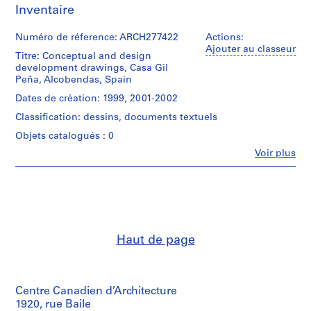
Inventaire
0
0
Numéro de réference: ARCH277422
Actions:
9
Ajouter au classeur
Titre: Conceptual and design
AP164.S1
development drawings, Casa Gil
Peña, Alcobendas, Spain
P
r
Dates de création: 1999, 2001-2002
o
Classification: dessins, documents textuels
j
Objets catalogués : 0
e
Fe
Voir plus
t
Personnes
:
et
institutions:
P
Abalos
o
&
l
Herreros
i
(architectural
Haut de page
firm)
d
Abalos
e
&
p
Herreros
o
(archive
Centre Canadien d’Architecture
r
creator)
1920, rue Baile