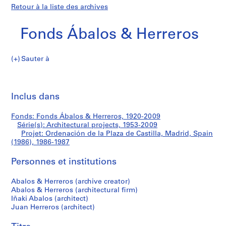
Retour à la liste des archives
Fonds Ábalos & Herreros
Sauter à
F
Ordenación
o
Imp
n
cet
Inclus dans
de
d
pa
s
la
Fonds: Fonds Ábalos & Herreros, 1920-2009
Á
Série(s): Architectural projects, 1953-2009
b
Projet: Ordenación de la Plaza de Castilla, Madrid, Spain
Plaza
a
(1986), 1986-1987
l
de
Personnes et institutions
o
s
Castilla,
Abalos & Herreros (archive creator)
&
Abalos & Herreros (architectural firm)
H
Madrid,
Iñaki Abalos (architect)
e
Juan Herreros (architect)
Spain
r