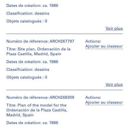
t
Dates de création: ca. 1986
i
Classification: dessins
v
o
Objets catalogués : 0
y
Fe
Voir plus
Personnes
p
et
i
institutions:
Numéro de réference: ARCH267797
Actions:
s
Abalos
Ajouter au classeur
Titre: Site plan, Ordenación de la
c
&
Plaza Castilla, Madrid, Spain
Herreros
i
(archive
Dates de création: ca. 1986
n
creator)
a
Classification: dessins
c
Quantité
Objets catalogués : 0
u
/
Fe
Voir plus
Type
b
Personnes
d’objet:
et
i
1
institutions:
Numéro de réference: ARCH268309
Actions:
e
File
Abalos
Ajouter au classeur
r
Titre: Plan of the model for the
&
Ordenación de la Plaza Castilla,
t
Étape
Herreros
Madrid, Spain
et
(architectural
a
objectif:
firm)
Dates de création: ca. 1986
d
dessin
Iñaki