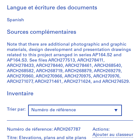
0
Langue et écriture des documents
0
9
Spanish
AP164.S1
Sources complémentaires
P
r
Note that there are additional photographic and graphic
materials, design development and presentation drawings
o
related to this project arranged in series AP164.S2 and
j
AP164.S3. See files ARCH277513, ARCH278411,
e
ARCH278433, ARCH278440, ARCH278461, ARCH268540,
t
ARCH268582, ARCH268719, ARCH268879, ARCH269279,
ARCH270960, ARCH270966, ARCH270975, ARCH270976,
:
ARCH271077, ARCH271461, ARCH271624, and ARCH274529.
P
o
Inventaire
l
i
d
Trier par:
Numéro de référence
e
p
o
Numéro de réference: ARCH267787
Actions:
Ajouter au classeur
r
Titre: Elevations, plans and site plans