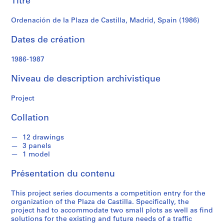
Titre
r
(1986)
e
Ordenación de la Plaza de Castilla, Madrid, Spain (1986)
r
o
Dates de création
s
1986-1987
S
Niveau de description archivistique
é
r
Project
i
e
Collation
(
s
12 drawings
)
3 panels
:
1 model
A
Présentation du contenu
r
c
This project series documents a competition entry for the
h
organization of the Plaza de Castilla. Specifically, the
i
project had to accommodate two small plots as well as find
t
solutions for the existing and future needs of a traffic