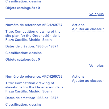
e
de
Classification: dessins
Abalos
V
présentation
(architect)
Objets catalogués : 0
a
Juan
Fe
Voir plus
Collation:
Herreros
l
Personnes
9
(architect)
l
et
black
Abalos
institutions:
Numéro de réference: ARCH269767
Actions:
e
ink
&
Abalos
Ajouter au classeur
on
c
Herreros
Titre: Competition drawing of the
&
translucent
(archive
site plan for the Ordenación de la
a
Herreros
paper
creator)
Plaza Castilla, Madrid, Spain
s
(architectural
with
firm)
,
Dates de création: 1986 or 1987?
pieces
Quantité
Abalos
M
of
/
Classification: dessins
&
translucent
a
Type
Herreros
Objets catalogués : 0
paper
d’objet:
d
(archive
or
1
Fe
Voir plus
creator)
r
electrophotographic
Personnes
drawing(s)
i
print
et
Description:
affixed
institutions:
Numéro de réference: ARCH269768
d
Actions:
Étape
Includes
with
Abalos
Ajouter au classeur
,
et
a
Titre: Competition drawing of
adhesive
&
objectif:
S
plan,
elevations for the Ordenación de la
tape,
Herreros
design
an
Plaza Castilla, Madrid, Spain
p
1
(architectural
development
elevation,
black
firm)
a
Dates de création: 1986 or 1987?
drawing
a
ink
Abalos
i
perspective
Classification: dessins
on
&
Collation:
n
and