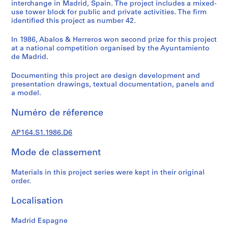
e
interchange in Madrid, Spain. The project includes a mixed-
use tower block for public and private activities. The firm
c
identified this project as number 42.
t
u
In 1986, Abalos & Herreros won second prize for this project
r
at a national competition organised by the Ayuntamiento
a
de Madrid.
l
Documenting this project are design development and
p
presentation drawings, textual documentation, panels and
r
a model.
o
j
Numéro de réference
e
c
AP164.S1.1986.D6
t
s
Mode de classement
,
Materials in this project series were kept in their original
1
order.
9
5
Localisation
3
-
Madrid Espagne
2