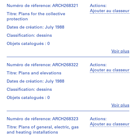
e
et
institutions:
Numéro de réference: ARCH268321
Actions:
V
Abalos
Ajouter au classeur
a
Titre: Plans for the collective
&
protection
l
Herreros
l
(archive
Dates de création: July 1988
creator)
e
Classification: dessins
c
Quantité
Objets catalogués : 0
a
/
s
Fe
Voir plus
Type
Personnes
,
d’objet:
et
1
M
institutions:
Numéro de réference: ARCH268322
Actions:
File
Abalos
a
Ajouter au classeur
Titre: Plans and elevations
&
d
Étape
Herreros
Dates de création: July 1988
r
et
(archive
i
objectif:
Classification: dessins
creator)
dessins
d
Objets catalogués : 0
d'exécution
Quantité
,
Fe
Voir plus
/
S
Personnes
Collation:
Type
et
p
4
d’objet:
institutions:
Numéro de réference: ARCH268323
Actions:
black
a
1
Abalos
Ajouter au classeur
ink
File
Titre: Plans of general, electric, gas
i
&
on
and heating installations
n
Herreros