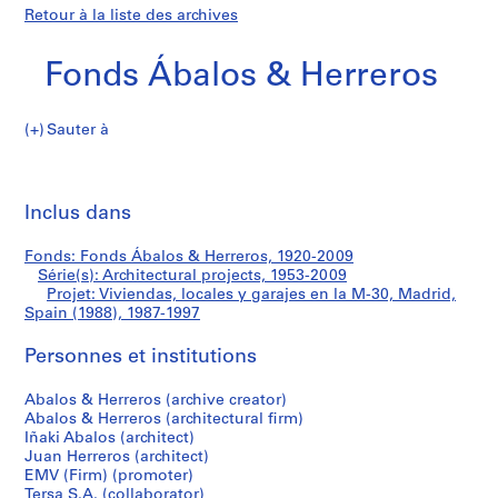
Retour à la liste des archives
Fonds Ábalos & Herreros
Sauter à
F
Viviendas,
o
Imp
n
cet
Inclus dans
locales
d
pa
s
y
Fonds: Fonds Ábalos & Herreros, 1920-2009
Á
Série(s): Architectural projects, 1953-2009
b
Projet: Viviendas, locales y garajes en la M-30, Madrid,
garajes
a
Spain (1988), 1987-1997
l
en
Personnes et institutions
o
s
la
Abalos & Herreros (archive creator)
&
Abalos & Herreros (architectural firm)
H
M-
Iñaki Abalos (architect)
e
Juan Herreros (architect)
30,
r
EMV (Firm) (promoter)
Tersa S.A. (collaborator)