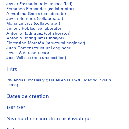
r
Javier Fresnada (role unspecified)
Madrid,
e
Fernando Fernández (collaborator)
r
Almudena García (collaborator)
Spain
o
Javier Herreros (collaborator)
María Linares (collaborator)
s
(1988)
Jimena Robles (collaborator)
Antonio Rodríguez (collaborator)
Antonio Rodríguez (surveyor)
S
Florentino Moretón (structural engineer)
é
Juan Gómez (structural engineer)
r
Level, S.A. (contractor)
i
Jose Vellisca (role unspecified)
e
Titre
(
s
Viviendas, locales y garajes en la M-30, Madrid, Spain
)
(1988)
:
A
Dates de création
r
c
1987-1997
h
i
Niveau de description archivistique
t