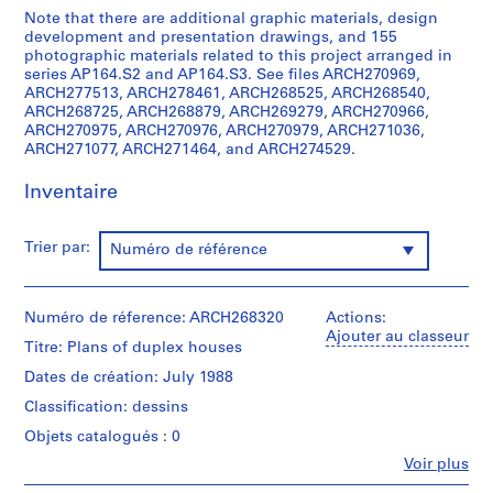
t
Note that there are additional graphic materials, design
i
development and presentation drawings, and 155
v
photographic materials related to this project arranged in
series AP164.S2 and AP164.S3. See files ARCH270969,
o
ARCH277513, ARCH278461, ARCH268525, ARCH268540,
y
ARCH268725, ARCH268879, ARCH269279, ARCH270966,
p
ARCH270975, ARCH270976, ARCH270979, ARCH271036,
i
ARCH271077, ARCH271464, and ARCH274529.
s
Inventaire
c
i
n
Trier par:
Numéro de référence
a
c
u
Numéro de réference: ARCH268320
Actions:
b
Ajouter au classeur
Titre: Plans of duplex houses
i
Dates de création: July 1988
e
r
Classification: dessins
t
Objets catalogués : 0
a
Fe
Voir plus
d
Personnes