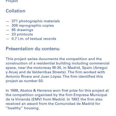
e
Project
c
Collation
t
u
371 photographic materials
r
306 reprographic copies
a
85 drawings
l
23 printouts
p
0.7 l.m. of textual records
r
Présentation du contenu
o
j
This project series documents the competition and the
e
construction of a residential building including commercial
c
space, near the motorway M-30, in Madrid, Spain (Arregui
t
y Aruej and de Valderribas Streets). The firm worked with
Antonio Rivera and Juan López. The firm identified this
s
project as number 50.
,
1
In 1988, Abalos & Herreros won first prize for this project at
9
the competition organised by the firm Empresa Municipal
5
de la Vivienda (EMV) from Madrid. In 1997, the firm also
received an award from the Comunidad de Madrid for
3
“healthy” housing.
-
2