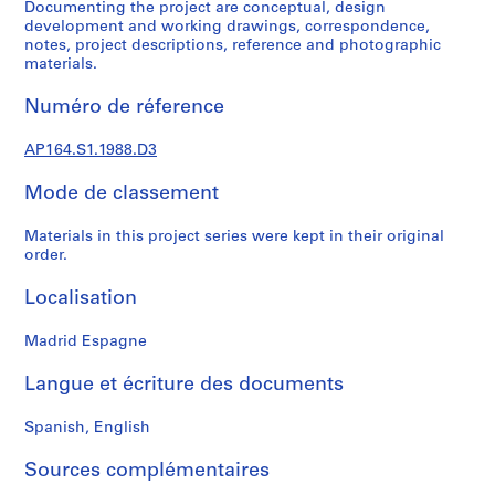
Documenting the project are conceptual, design
0
development and working drawings, correspondence,
0
notes, project descriptions, reference and photographic
materials.
9
AP164.S1
Numéro de réference
P
AP164.S1.1988.D3
r
o
Mode de classement
j
e
Materials in this project series were kept in their original
t
order.
:
P
Localisation
o
l
Madrid Espagne
i
Langue et écriture des documents
d
e
Spanish, English
p
o
Sources complémentaires
r