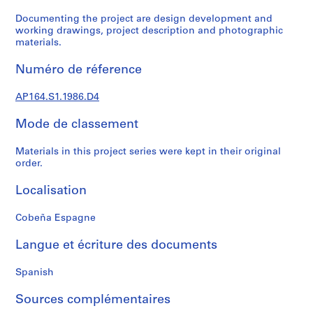
e
c
Documenting the project are design development and
working drawings, project description and photographic
t
materials.
u
r
Numéro de réference
a
l
AP164.S1.1986.D4
p
r
Mode de classement
o
j
Materials in this project series were kept in their original
order.
e
c
Localisation
t
s
Cobeña Espagne
,
1
Langue et écriture des documents
9
5
Spanish
3
-
Sources complémentaires
2