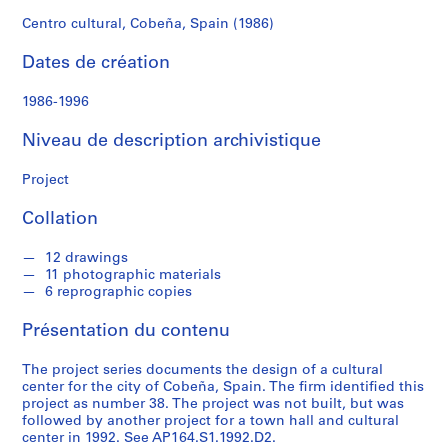
r
e
Centro cultural, Cobeña, Spain (1986)
r
Dates de création
o
s
1986-1996
S
Niveau de description archivistique
é
r
Project
i
Collation
e
(
12 drawings
s
11 photographic materials
)
6 reprographic copies
:
A
Présentation du contenu
r
c
The project series documents the design of a cultural
center for the city of Cobeña, Spain. The firm identified this
h
project as number 38. The project was not built, but was
i
followed by another project for a town hall and cultural
t
center in 1992. See AP164.S1.1992.D2.