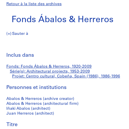
Retour à la liste des archives
Fonds Ábalos & Herreros
Sauter à
F
Centro
o
Imp
n
cet
Inclus dans
cultural,
d
pa
s
Cobeña,
Fonds: Fonds Ábalos & Herreros, 1920-2009
Á
Série(s): Architectural projects, 1953-2009
b
Projet: Centro cultural, Cobeña, Spain (1986), 1986-1996
Spain
a
l
Personnes et institutions
(1986)
o
Abalos & Herreros (archive creator)
s
Abalos & Herreros (architectural firm)
&
Iñaki Abalos (architect)
H
Juan Herreros (architect)
e
r
Titre