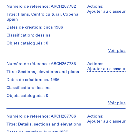
et
t
institutions:
Numéro de réference: ARCH267782
Actions:
i
Abalos
Ajouter au classeur
Titre: Plans, Centro cultural, Cobeña,
v
&
Spain
o
Herreros
(archive
y
Dates de création: circa 1986
creator)
p
Classification: dessins
i
Quantité
Objets catalogués : 0
s
/
Fe
Voir plus
c
Type
Personnes
d’objet:
i
et
1
institutions:
Numéro de réference: ARCH267785
n
Actions:
File
Abalos
Ajouter au classeur
a
Titre: Sections, elevations and plans
&
c
Étape
Herreros
Dates de création: ca. 1986
u
et
(architectural
objectif:
Classification: dessins
firm)
b
design
Iñaki
i
Objets catalogués : 0
development
Abalos
e
drawing
Fe
Voir plus
(project
Personnes
r
architect)
et
Collation:
t
Juan
institutions:
Numéro de réference: ARCH267786
Actions:
1
Herreros
a
Abalos
Ajouter au classeur
black
(project
Titre: Details, sections and elevations
d
&
ink
architect)
Herreros