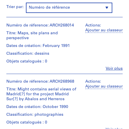
t
Trier par:
Numéro de référence
i
v
o
Numéro de réference: ARCH268014
Actions:
y
Ajouter au classeur
p
Titre: Maps, site plans and
perspective
i
s
Dates de création: February 1991
c
Classification: dessins
i
Objets catalogués : 0
n
Fe
a
Voir plus
Personnes
c
et
u
institutions:
Numéro de réference: ARCH268968
Actions:
Abalos
Ajouter au classeur
b
Titre: Might contains aerial views of
&
i
Madrid[?] for the project Madrid
Herreros
e
Sur[?] by Abalos and Herreros
(archive
r
creator)
Dates de création: October 1990
t
Classification: photographies
Quantité
a
/
Objets catalogués : 0
d
Type