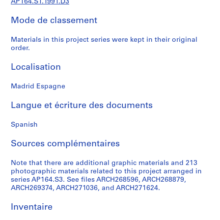
AP164.S1.1991.D3
0
0
Mode de classement
9
Materials in this project series were kept in their original
AP164.S1
order.
P
Localisation
r
o
Madrid Espagne
j
e
Langue et écriture des documents
t
:
Spanish
P
o
Sources complémentaires
l
i
Note that there are additional graphic materials and 213
photographic materials related to this project arranged in
d
series AP164.S3. See files ARCH268596, ARCH268879,
e
ARCH269374, ARCH271036, and ARCH271624.
p
o
Inventaire
r