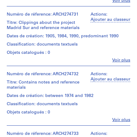
e
Fe
Voir plus
d’objet:
Personnes
V
1
et
File
a
institutions:
Numéro de réference: ARCH274731
Actions:
Abalos
l
Ajouter au classeur
Titre: Clippings about the project
Étape
&
l
Madrid Sur and reference materials
et
Herreros
e
objectif:
(archive
Dates de création: 1905, 1984, 1990, predominant 1990
c
dessin
creator)
de
Classification: documents textuels
a
présentation
Description:
s
Objets catalogués : 0
Might
,
Fe
Voir plus
Collation:
contains
Personnes
M
6
aerial
et
electrophotographic
a
views
institutions:
Numéro de réference: ARCH274732
Actions:
prints
of
d
Abalos
Ajouter au classeur
Madrid[?]
Titre: Contains notes and reference
r
&
Dimensions:
for
materials
Herreros
i
sheets
the
(archive
Dates de création: between 1974 and 1982
d
(smallest):
project
creator)
109,9
,
Madrid
Classification: documents textuels
×
Sur[?]
S
Quantité
Objets catalogués : 0
79,2
by
p
/
cm
Abalos
Fe
Voir plus
Type
a
sheets
Personnes
and
d’objet:
(largest):
et
i
Herreros.
1
116,4
institutions:
Numéro de réference: ARCH274733
Actions:
Further
n
File