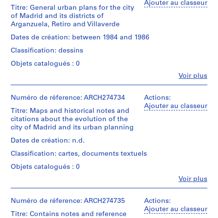
Abalos
×
Ajouter au classeur
investigation
(
Titre: General urban plans for the city
&
90,4
is
of Madrid and its districts of
1
Dimensions:
Herreros
cm
required.
Arganzuela, Retiro and Villaverde
folder:
(archive
9
23,5
creator)
Mention
Dates de création: between 1984 and 1986
8
Quantité
×
de
/
6
33,2
Classification: dessins
Description:
crédit:
Type
)
×
Contains
Abalos
d’objet:
Objets catalogués : 0
1,1
,
notes
&
1
cm
Fe
Voir plus
and
Herreros
1
File
Personnes
records:
reference
fonds
9
et
0,01
materials
Collection
Collation:
institutions:
Numéro de réference: ARCH274734
Actions:
8
l.m.
(by
Centre
30
Abalos
Ajouter au classeur
6
COPLACO?)
Titre: Maps and historical notes and
Canadien
colour
&
Mention
about:
citations about the evolution of the
-
d'Architecture/
slides
Herreros
de
1-
city of Madrid and its urban planning
Canadian
1
(archive
crédit:
tertiary
Centre
creator)
Dimensions:
9
Dates de création: n.d.
Abalos
sector
for
box:
8
&
(employment,
Architecture,
Classification: cartes, documents textuels
5,4
Quantité
Herreros
8
comercial
Montréal;
×
/
fonds
Objets catalogués : 0
and
Don
AP164.S1.1986.D1
7,5
Type
Collection
industrial
de
Fe
Voir plus
×
d’objet:
Centre
Personnes
potential),
Iñaki
5,4
1
P
Canadien
et
2-
Ábalos
cm
File
r
d'Architecture/
institutions:
Numéro de réference: ARCH274735
Actions:
roads
et
slides:
Canadian
Abalos
Ajouter au classeur
o
and
Juan
5
Titre: Contains notes and reference
Dimensions:
Centre
&