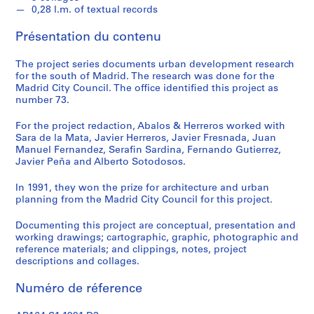
e
0,28 l.m. of textual records
c
t
Présentation du contenu
u
r
The project series documents urban development research
a
for the south of Madrid. The research was done for the
Madrid City Council. The office identified this project as
l
number 73.
p
r
For the project redaction, Abalos & Herreros worked with
o
Sara de la Mata, Javier Herreros, Javier Fresnada, Juan
j
Manuel Fernandez, Serafin Sardina, Fernando Gutierrez,
Javier Peña and Alberto Sotodosos.
e
c
In 1991, they won the prize for architecture and urban
t
planning from the Madrid City Council for this project.
s
,
Documenting this project are conceptual, presentation and
working drawings; cartographic, graphic, photographic and
1
reference materials; and clippings, notes, project
9
descriptions and collages.
5
3
Numéro de réference
-
2