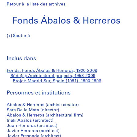
Retour à la liste des archives
Fonds Ábalos & Herreros
Sauter à
F
Madrid
o
Imp
n
cet
Inclus dans
Sur,
d
pa
s
Spain
Fonds: Fonds Ábalos & Herreros, 1920-2009
Á
Série(s): Architectural projects, 1953-2009
b
Projet: Madrid Sur, Spain (1991), 1990-1996
(1991)
a
l
Personnes et institutions
o
Abalos & Herreros (archive creator)
s
Sara De la Mata (director)
&
Abalos & Herreros (architectural firm)
H
Iñaki Abalos (architect)
e
Juan Herreros (architect)
r
Javier Herreros (architect)
Javier Fresnada (architect)