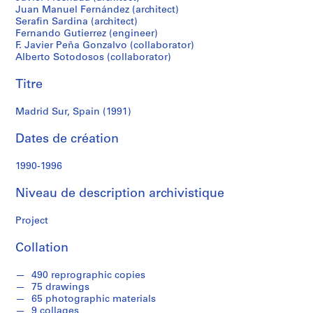
r
Juan Manuel Fernández (architect)
e
Serafin Sardina (architect)
r
Fernando Gutierrez (engineer)
o
F. Javier Peña Gonzalvo (collaborator)
Alberto Sotodosos (collaborator)
s
Titre
S
é
Madrid Sur, Spain (1991)
r
Dates de création
i
e
1990-1996
(
s
Niveau de description archivistique
)
:
Project
A
r
Collation
c
h
490 reprographic copies
i
75 drawings
65 photographic materials
t
9 collages