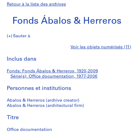
Retour à la liste des archives
Fonds Ábalos & Herreros
Sauter à
F
Office
Voir les objets numérisés (11)
o
Imprimer
n
cette
Inclus dans
documentation
d
page
s
Fonds: Fonds Ábalos & Herreros, 1920-2009
Á
Série(s): Office documentation, 1977-2006
b
a
Personnes et institutions
l
o
Abalos & Herreros (archive creator)
Abalos & Herreros (architectural firm)
s
&
Titre
H
e
Office documentation
r