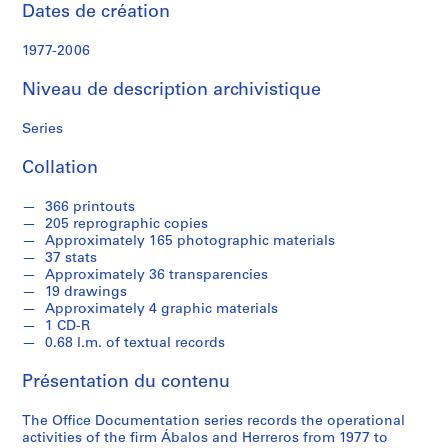
r
Dates de création
e
r
1977-2006
o
s
Niveau de description archivistique
Series
S
é
Collation
r
i
366 printouts
e
205 reprographic copies
(
Approximately 165 photographic materials
37 stats
s
Approximately 36 transparencies
)
19 drawings
:
Approximately 4 graphic materials
A
1 CD-R
0.68 l.m. of textual records
r
c
Présentation du contenu
h
i
The Office Documentation series records the operational
t
activities of the firm Ábalos and Herreros from 1977 to