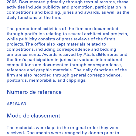
e
2006. Documented primarily through textual records, these
activities include publicity and promotion, participation in
c
competitions and bidding, juries and awards, as well as the
t
daily functions of the firm.
u
r
The promotional activities of the firm are documented
a
through portfolios relating to several architectural projects,
while publicity consists of press reviews of the firm’s
l
projects. The office also kept materials related to
p
competitions, including correspondence and bidding
r
announcements. Awards received by Ábalos&Herreros and
o
the firm's participation in juries for various international
j
competitions are documented through correspondence,
reference and graphic materials. The daily functions of the
e
firm are also recorded through general correspondence,
c
postcards, memorabilia, and clippings.
t
s
Numéro de réference
,
1
AP164.S3
9
Mode de classement
5
3
The materials were kept in the original order they were
-
received. Documents were arranged by donors prior to
2