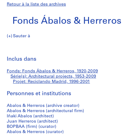
Retour à la liste des archives
Fonds Ábalos & Herreros
Sauter à
F
Reciclando
o
Imp
n
cet
Inclus dans
Madrid
d
pa
s
Fonds: Fonds Ábalos & Herreros, 1920-2009
Á
Série(s): Architectural projects, 1953-2009
b
Projet: Reciclando Madrid, 1996-2001
a
l
Personnes et institutions
o
Abalos & Herreros (archive creator)
s
Abalos & Herreros (architectural firm)
&
Iñaki Abalos (architect)
H
Juan Herreros (architect)
e
BOPBAA (firm) (curator)
r
Abalos & Herreros (curator)