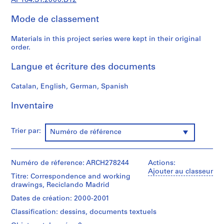
AP164.S1.2000.D12
0
Mode de classement
0
9
Materials in this project series were kept in their original
AP164.S1
order.
P
Langue et écriture des documents
r
o
Catalan, English, German, Spanish
j
e
Inventaire
t
:
Trier par:
Numéro de référence
P
o
l
Numéro de réference: ARCH278244
Actions:
i
Ajouter au classeur
d
Titre: Correspondence and working
drawings, Reciclando Madrid
e
p
Dates de création: 2000-2001
o
Classification: dessins, documents textuels
r