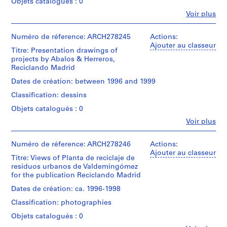
Objets catalogués : 0
t
Fe
i
Voir plus
Personnes
v
et
o
institutions:
Numéro de réference: ARCH278245
Actions:
Abalos
Ajouter au classeur
y
Titre: Presentation drawings of
&
p
projects by Abalos & Herreros,
Herreros
i
Reciclando Madrid
(architectural
s
firm)
Dates de création: between 1996 and 1999
Abalos
c
Classification: dessins
&
i
Herreros
Objets catalogués : 0
n
(archive
a
Fe
Voir plus
creator)
Personnes
c
et
Description:
u
institutions:
Numéro de réference: ARCH278246
Actions:
Documents
Abalos
b
Ajouter au classeur
in
Titre: Views of Planta de reciclaje de
&
i
Spanish
residuos urbanos de Valdemingómez
Herreros
e
and
for the publication Reciclando Madrid
(architectural
Catalan.
r
firm)
Dates de création: ca. 1996-1998
t
Abalos
Quantité
Classification: photographies
&
a
/
Herreros
Objets catalogués : 0
d
Type
(archive