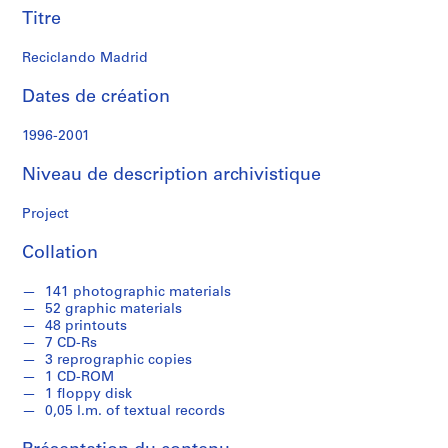
r
Titre
e
r
Reciclando Madrid
o
s
Dates de création
1996-2001
S
é
Niveau de description archivistique
r
i
Project
e
(
Collation
s
)
141 photographic materials
:
52 graphic materials
A
48 printouts
7 CD-Rs
r
3 reprographic copies
c
1 CD-ROM
h
1 floppy disk
i
0,05 l.m. of textual records
t