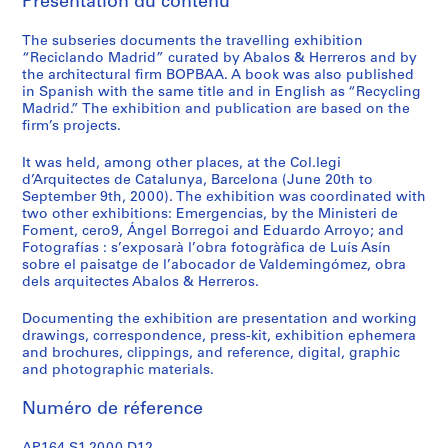
Présentation du contenu
e
c
The subseries documents the travelling exhibition
t
“Reciclando Madrid” curated by Abalos & Herreros and by
u
the architectural firm BOPBAA. A book was also published
r
in Spanish with the same title and in English as “Recycling
a
Madrid.” The exhibition and publication are based on the
firm’s projects.
l
p
It was held, among other places, at the Col.legi
r
d’Arquitectes de Catalunya, Barcelona (June 20th to
o
September 9th, 2000). The exhibition was coordinated with
j
two other exhibitions: Emergencias, by the Ministeri de
Foment, cero9, Ángel Borregoi and Eduardo Arroyo; and
e
Fotografías : s’exposarà l’obra fotogràfica de Luís Asín
c
sobre el paisatge de l’abocador de Valdemingómez, obra
t
dels arquitectes Abalos & Herreros.
s
,
Documenting the exhibition are presentation and working
drawings, correspondence, press-kit, exhibition ephemera
1
and brochures, clippings, and reference, digital, graphic
9
and photographic materials.
5
3
Numéro de réference
-
2