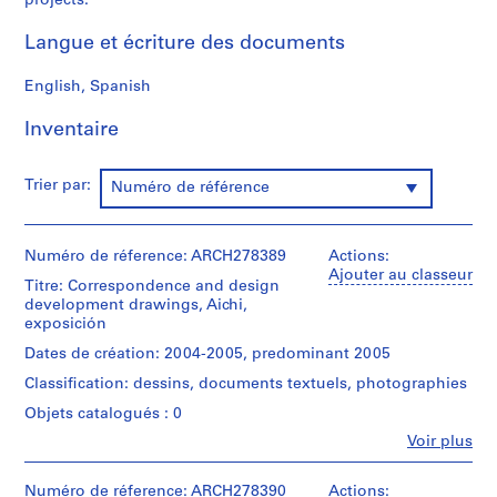
projects.
0
Langue et écriture des documents
0
9
English, Spanish
AP164.S1
Inventaire
P
r
o
Trier par:
Numéro de référence
j
e
t
Numéro de réference: ARCH278389
Actions:
:
Ajouter au classeur
Titre: Correspondence and design
P
development drawings, Aichi,
o
exposición
l
Dates de création: 2004-2005, predominant 2005
i
Classification: dessins, documents textuels, photographies
d
e
Objets catalogués : 0
p
Fe
Voir plus
Personnes
o
et
r
institutions:
Numéro de réference: ARCH278390
Actions: