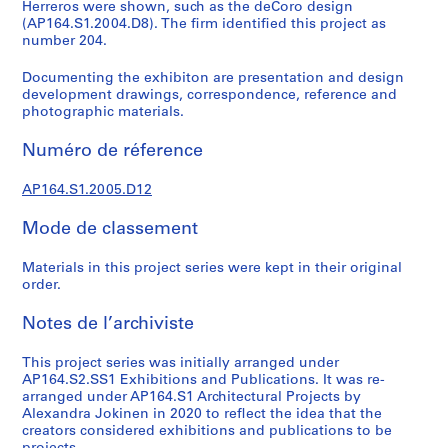
e
Herreros were shown, such as the deCoro design
(AP164.S1.2004.D8). The firm identified this project as
c
number 204.
t
u
Documenting the exhibiton are presentation and design
r
development drawings, correspondence, reference and
a
photographic materials.
l
Numéro de réference
p
r
AP164.S1.2005.D12
o
j
Mode de classement
e
c
Materials in this project series were kept in their original
t
order.
s
,
Notes de l’archiviste
1
9
This project series was initially arranged under
AP164.S2.SS1 Exhibitions and Publications. It was re-
5
arranged under AP164.S1 Architectural Projects by
3
Alexandra Jokinen in 2020 to reflect the idea that the
-
creators considered exhibitions and publications to be
2