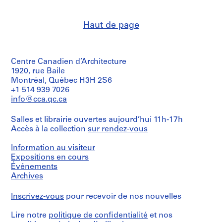
e
&
Aichi:
Eurasia
Herreros
V
exp:
Extrema
(architectural
correspondencia.
a
:
Haut de page
firm)
l
cubo
Abalos
The
+
l
&
documents
cilindro:
e
Herreros
are
Tokio
(archive
Centre Canadien d’Architecture
in
c
2004;
creator)
English
1920, rue Baile
a
Madrid
and
Montréal, Québec H3H 2S6
(2005):
s
Spanish.
Description:
+1 514 939 7026
documentos
,
File's
info@cca.qc.ca
/
title:
M
Quantité
Aichi:
Shigeru
/
a
expo:
Salles et librairie ouvertes aujourd’hui 11h-17h
Ban,
Type
d
documentación.
Accès à la collection
sur rendez-vous
A&H
d’objet:
r
2005,
1
Quantité
i
B.3.
file
Information au visiteur
/
Exposiciónes
d
Expositions en cours
Type
(participación)
Collation:
Événements
,
d’objet:
"Eurasia
16
Archives
1
S
Extreme",
printouts,
file
p
Aichi,
3
Inscrivez-vous
pour recevoir de nos nouvelles
Japán
a
graphic
Collation:
/
records
i
29
Madrid.
Lire notre
politique de confidentialité
et nos
n
graphic