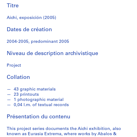
r
Titre
e
r
Aichi, exposición (2005)
o
s
Dates de création
2004-2005, predominant 2005
S
é
Niveau de description archivistique
r
i
Project
e
(
Collation
s
)
43 graphic materials
:
23 printouts
A
1 photographic material
0,04 l.m. of textual records
r
c
Présentation du contenu
h
i
This project series documents the Aichi exhibition, also
t
known as Eurasia Extrema, where works by Abalos &