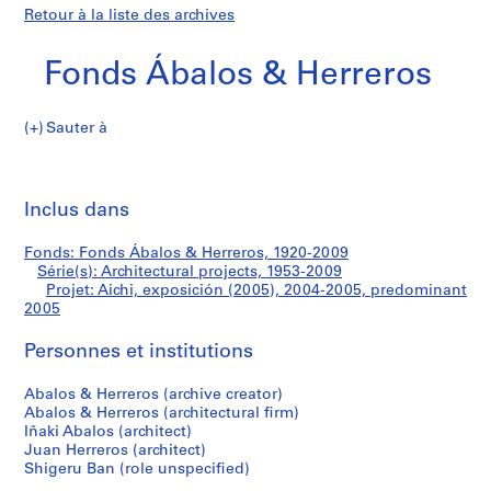
Retour à la liste des archives
Fonds Ábalos & Herreros
Sauter à
F
Aichi,
o
Imp
n
cet
Inclus dans
exposición
d
pa
s
(2005)
Fonds: Fonds Ábalos & Herreros, 1920-2009
Á
Série(s): Architectural projects, 1953-2009
b
Projet: Aichi, exposición (2005), 2004-2005, predominant
a
2005
l
Personnes et institutions
o
s
Abalos & Herreros (archive creator)
&
Abalos & Herreros (architectural firm)
H
Iñaki Abalos (architect)
e
Juan Herreros (architect)
r
Shigeru Ban (role unspecified)