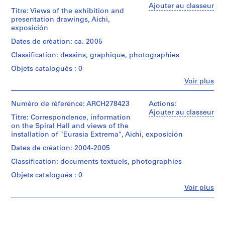
t
Abalos
Ajouter au classeur
Titre: Views of the exhibition and
&
i
presentation drawings, Aichi,
Herreros
v
exposición
(architectural
o
firm)
Dates de création: ca. 2005
y
Abalos
Classification: dessins, graphique, photographies
p
&
Herreros
i
Objets catalogués : 0
(archive
s
Fe
Voir plus
creator)
Personnes
c
et
i
Description:
institutions:
Numéro de réference: ARCH278423
Actions:
File's
n
Abalos
Ajouter au classeur
title:
Titre: Correspondence, information
a
&
Eurasia
on the Spiral Hall and views of the
Herreros
c
extrema
installation of "Eurasia Extrema", Aichi, exposición
(architectural
u
:
firm)
Dates de création: 2004-2005
b
cubo
Abalos
+
Classification: documents textuels, photographies
i
&
cilindro
Herreros
e
Objets catalogués : 0
(S.
(archive
r
Ban),
Fe
Voir plus
creator)
Personnes
t
no
et
204:
a
Description:
institutions:
correspondencia
d
File's
Abalos
/
title: