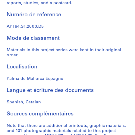
reports, studies, and a postcard.
0
0
Numéro de réference
9
AP164.S1
AP164.S1.2000.D5
P
Mode de classement
r
o
Materials in this project series were kept in their original
j
order.
e
Localisation
t
:
Palma de Mallorca Espagne
P
o
Langue et écriture des documents
l
i
Spanish, Catalan
d
e
Sources complémentaires
p
o
Note that there are additional printouts, graphic materials,
and 101 photographic materials related to this project
r