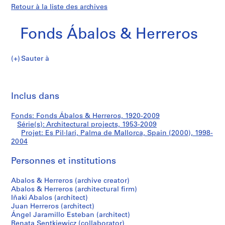
Retour à la liste des archives
Fonds Ábalos & Herreros
Sauter à
F
Es
o
Imp
n
cet
Inclus dans
Pil·lari,
d
pa
s
Palma
Fonds: Fonds Ábalos & Herreros, 1920-2009
Á
Série(s): Architectural projects, 1953-2009
b
Projet: Es Pil·lari, Palma de Mallorca, Spain (2000), 1998-
de
a
2004
l
Mallorca,
Personnes et institutions
o
s
Spain
Abalos & Herreros (archive creator)
&
Abalos & Herreros (architectural firm)
H
(2000)
Iñaki Abalos (architect)
e
Juan Herreros (architect)
r
Ángel Jaramillo Esteban (architect)
Renata Sentkiewicz (collaborator)