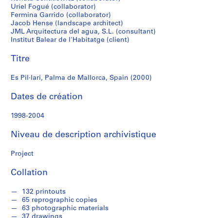
r
Uriel Fogué (collaborator)
e
Fermina Garrido (collaborator)
r
Jacob Hense (landscape architect)
o
JML Arquitectura del agua, S.L. (consultant)
Institut Balear de l'Habitatge (client)
s
Titre
S
é
Es Pil·lari, Palma de Mallorca, Spain (2000)
r
Dates de création
i
e
1998-2004
(
s
Niveau de description archivistique
)
:
Project
A
r
Collation
c
h
132 printouts
i
65 reprographic copies
63 photographic materials
t
37 drawings