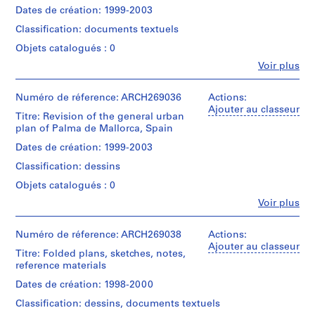
e
(architectural
Dates de création: 1999-2003
V
firm)
Classification: documents textuels
a
Abalos
&
l
Objets catalogués : 0
Herreros
l
Fe
Voir plus
(archive
Personnes
e
creator)
et
c
institutions:
Numéro de réference: ARCH269036
Actions:
a
Quantité
Abalos
Ajouter au classeur
Titre: Revision of the general urban
/
s
&
plan of Palma de Mallorca, Spain
Type
Herreros
,
d’objet:
(archive
Dates de création: 1999-2003
M
1
creator)
a
File
Classification: dessins
d
Description:
Objets catalogués : 0
Collation:
r
Contains
20
Fe
Voir plus
notes,
i
Personnes
colour
minutes
d
et
slides
of
institutions:
Numéro de réference: ARCH269038
Actions:
,
the
Abalos
Ajouter au classeur
S
Dimensions:
starting
Titre: Folded plans, sketches, notes,
&
box:
project,
reference materials
p
Herreros
5,4
ordinances,
a
(archive
Dates de création: 1998-2000
×
folded
creator)
i
7,5
plans,
Classification: dessins, documents textuels
n
×
a