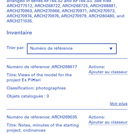
arranged in series AP164.S2 and AP164.S3. See files
t
ARCH277512, ARCH268722, ARCH268725, ARCH268881,
i
ARCH270963, ARCH270966, ARCH270971, ARCH270973,
v
ARCH270974, ARCH270976, ARCH270979, ARCH280480, and
o
ARCH271035.
y
Inventaire
p
i
s
Trier par:
Numéro de référence
c
i
n
Numéro de réference: ARCH268617
Actions:
a
Ajouter au classeur
Titre: Views of the model for the
c
project Es Pil•larí
u
Classification: photographies
b
Objets catalogués : 0
i
e
Fe
Voir plus
Personnes
r
et
t
institutions:
Numéro de réference: ARCH269035
Actions:
a
Abalos
Ajouter au classeur
Titre: Notes, minutes of the starting
&
d
project, ordinances
Herreros