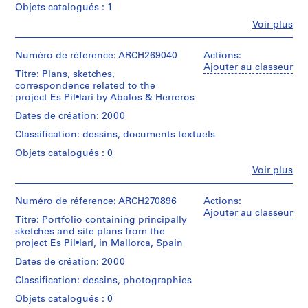
Description:
5,4
Objets catalogués : 1
(
revision
Contains
cm
of
1
Fe
Voir plus
folded
slides:
Personnes
the
9
plans
5
et
general
and
8
×
institutions:
Numéro de réference: ARCH269040
Actions:
urban
3
5
Abalos
6
Ajouter au classeur
plan,
books
Titre: Plans, sketches,
cm
&
correspondence
)
about
correspondence related to the
Herreros
and
,
the
project Es Pil•larí by Abalos & Herreros
(archive
Caractéristiques
a
revision
1
creator)
matérielles
postcard
Dates de création: 2000
of
9
et
related
the
Classification: dessins, documents textuels
contraintes
to
Description:
8
general
techniques:
Contains
Es
Objets catalogués : 0
6
urban
The
folded
Pil•larí
plan
-
Fe
Voir plus
slides
plans,
projects.
Personnes
of
1
are
sketches,
Some
et
Las
kept
notes,
documents
9
institutions:
Numéro de réference: ARCH270896
Actions:
Palmas.
in
reference
are
8
Abalos
Ajouter au classeur
a
materials,
Titre: Portfolio containing principally
in
&
8
Quantité
plastic
correspondence
sketches and site plans from the
Spanish
Herreros
/
box.
AP164.S1.1986.D1
and
project Es Pil•larí, in Mallorca, Spain
and
(archive
Type
one
Catalan.
creator)
Dates de création: 2000
d’objet:
photograph
P
Mention
1
of
de
Classification: dessins, photographies
Quantité
r
Quantité
File
model
crédit:
/
/
o
Objets catalogués : 0
related
Abalos
Type