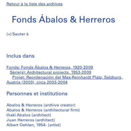
Retour à la liste des archives
Fonds Ábalos & Herreros
Sauter à
F
Reordenación
o
Imp
n
cet
Inclus dans
del
d
pa
s
Max-
Fonds: Fonds Ábalos & Herreros, 1920-2009
Á
Série(s): Architectural projects, 1953-2009
b
Projet: Reordenación del Max-Reinhardt Platz, Salzburg,
Reinhardt
a
Austria (2003), circa 2003-2004
l
Platz,
Personnes et institutions
o
s
Salzburg,
Abalos & Herreros (archive creator)
&
Abalos & Herreros (architectural firm)
H
Austria
Iñaki Abalos (architect)
e
Juan Herreros (architect)
(2003)
r
Albert Oehlen, 1954- (artist)