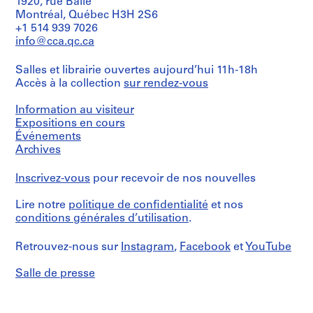
1920, rue Baile
Herreros
Localisation:
(
fonds
Montréal, Québec H3H 2S6
Saltzburg
Collation:
1
Description:
Collection
+1 514 939 7026
Autriche
4
File's
Centre
9
info@cca.qc.ca
drawings,
title:
Canadien
8
Mention
3
Concurso
d'Architecture/
de
6
graphic
Salles et librairie ouvertes aujourd’hui 11h-18h
Max-
Canadian
crédit:
records,
Accès à la collection
)
sur rendez-vous
Reinhardt
Centre
Abalos
1
Platz,
for
,
&
reprographic
Salzburgo.
Architecture,
Information au visiteur
1
Herreros
copy
Montréal;
Expositions en cours
fonds
9
Don
Quantité
Événements
Collection
8
Localisation:
de
/
Archives
Centre
Saltzburg
6
Iñaki
Type
Canadien
Autriche
Ábalos
d’objet:
-
d'Architecture/
Inscrivez-vous
pour recevoir de nos nouvelles
1
et
1
Canadian
Mention
file
Juan
Centre
9
de
Herreros/
Lire notre
politique de confidentialité
et nos
for
crédit:
8
Gift
Collation:
conditions générales d’utilisation
.
Architecture,
Abalos
of
0.01
8
Montréal;
&
Iñaki
l.m.
Don
Retrouvez-nous sur
AP164.S1.1986.D1
Instagram
,
Facebook
et
YouTube
Herreros
Ábalos
of
de
fonds
and
textual
Iñaki
P
Salle de presse
Collection
Juan
records
Ábalos
Centre
r
Herreros
et
Canadien
o
Dimensions:
Juan
d'Architecture/