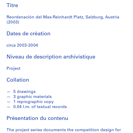
r
Titre
e
r
Reordenación del Max-Reinhardt Platz, Salzburg, Austria
o
(2003)
s
Dates de création
S
circa 2003-2004
é
r
Niveau de description archivistique
i
e
Project
(
s
Collation
)
:
5 drawings
A
3 graphic materials
1 reprographic copy
r
0.04 l.m. of textual records
c
h
Présentation du contenu
i
t
The project series documents the competition design for