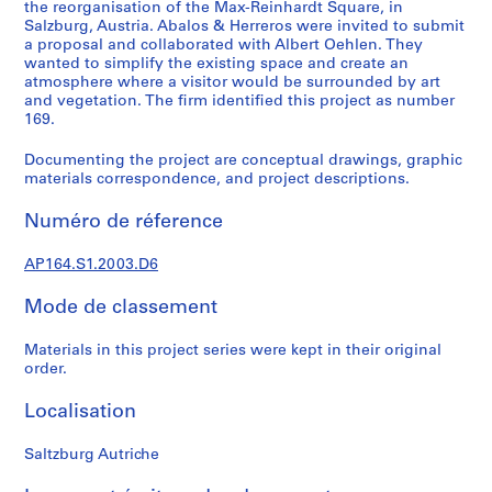
e
the reorganisation of the Max-Reinhardt Square, in
Salzburg, Austria. Abalos & Herreros were invited to submit
c
a proposal and collaborated with Albert Oehlen. They
t
wanted to simplify the existing space and create an
u
atmosphere where a visitor would be surrounded by art
r
and vegetation. The firm identified this project as number
a
169.
l
Documenting the project are conceptual drawings, graphic
p
materials correspondence, and project descriptions.
r
o
Numéro de réference
j
e
AP164.S1.2003.D6
c
t
Mode de classement
s
,
Materials in this project series were kept in their original
order.
1
9
Localisation
5
3
Saltzburg Autriche
-
2