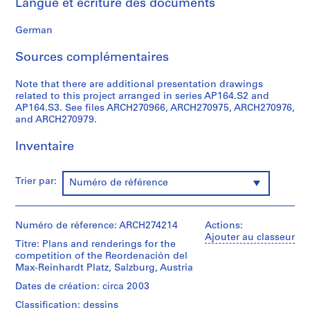
Langue et écriture des documents
0
0
German
9
Sources complémentaires
AP164.S1
P
Note that there are additional presentation drawings
related to this project arranged in series AP164.S2 and
r
AP164.S3. See files ARCH270966, ARCH270975, ARCH270976,
o
and ARCH270979.
j
e
Inventaire
t
:
Trier par:
Numéro de référence
P
o
l
Numéro de réference: ARCH274214
Actions:
i
Ajouter au classeur
d
Titre: Plans and renderings for the
competition of the Reordenación del
e
Max-Reinhardt Platz, Salzburg, Austria
p
o
Dates de création: circa 2003
r
Classification: dessins