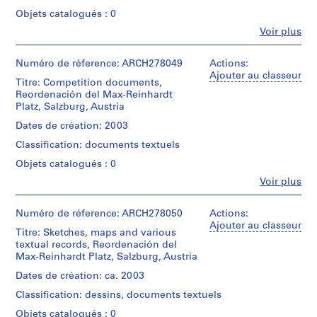
t
Objets catalogués : 0
i
Fe
Voir plus
v
Personnes
o
et
institutions:
Numéro de réference: ARCH278049
Actions:
y
Abalos
Ajouter au classeur
p
Titre: Competition documents,
&
i
Reordenación del Max-Reinhardt
Herreros
Platz, Salzburg, Austria
s
(architectural
firm)
c
Dates de création: 2003
Abalos
i
Classification: documents textuels
&
n
Herreros
Objets catalogués : 0
a
(archive
Fe
Voir plus
creator)
c
Personnes
u
et
Quantité
b
institutions:
Numéro de réference: ARCH278050
Actions:
/
Abalos
Ajouter au classeur
i
Titre: Sketches, maps and various
Type
&
e
textual records, Reordenación del
d’objet:
Herreros
1
Max-Reinhardt Platz, Salzburg, Austria
r
(architectural
File
t
firm)
Dates de création: ca. 2003
Abalos
a
Collation:
Classification: dessins, documents textuels
&
d
Approximately
Herreros
Objets catalogués : 0