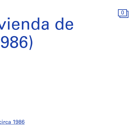
0
ivienda de
986)
circa 1986