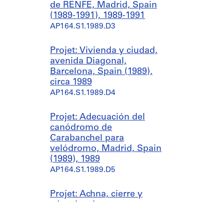
de RENFE, Madrid, Spain
(1989-1991), 1989-1991
AP164.S1.1989.D3
Projet: Vivienda y ciudad,
avenida Diagonal,
Barcelona, Spain (1989),
circa 1989
AP164.S1.1989.D4
Projet: Adecuación del
canódromo de
Carabanchel para
velódromo, Madrid, Spain
(1989), 1989
AP164.S1.1989.D5
Projet: Achna, cierre y
pérgolas de acceso,
Madrid, Spain (1989),