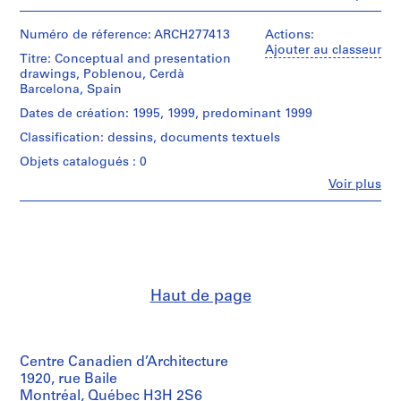
Personnes
t
et
i
institutions:
Numéro de réference: ARCH277413
Actions:
v
Abalos
Ajouter au classeur
Titre: Conceptual and presentation
o
&
drawings, Poblenou, Cerdà
Herreros
y
Barcelona, Spain
(archive
p
creator)
Dates de création: 1995, 1999, predominant 1999
i
Classification: dessins, documents textuels
s
Description:
c
Contains
Objets catalogués : 0
site
i
Fe
Voir plus
plans,
Personnes
n
sketches,
et
a
views
institutions:
c
of
Abalos
a
u
&
skyscraper,
Herreros
b
correspondence
(architectural
i
and
Haut de page
firm)
e
other
Abalos
textual
r
&
records.
t
Herreros
It
(archive
Centre Canadien d’Architecture
a
is
creator)
1920, rue Baile
d
possible
Montréal, Québec H3H 2S6