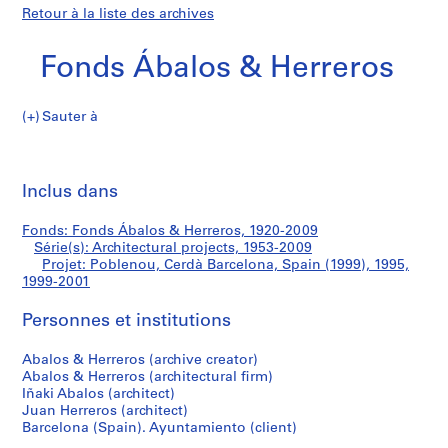
Retour à la liste des archives
Fonds Ábalos & Herreros
Sauter à
F
Poblenou,
o
Imp
n
cet
Inclus dans
Cerdà
d
pa
s
Barcelona,
Fonds: Fonds Ábalos & Herreros, 1920-2009
Á
Série(s): Architectural projects, 1953-2009
b
Projet: Poblenou, Cerdà Barcelona, Spain (1999), 1995,
Spain
a
1999-2001
l
(1999)
Personnes et institutions
o
s
Abalos & Herreros (archive creator)
&
Abalos & Herreros (architectural firm)
H
Iñaki Abalos (architect)
e
Juan Herreros (architect)
r
Barcelona (Spain). Ayuntamiento (client)