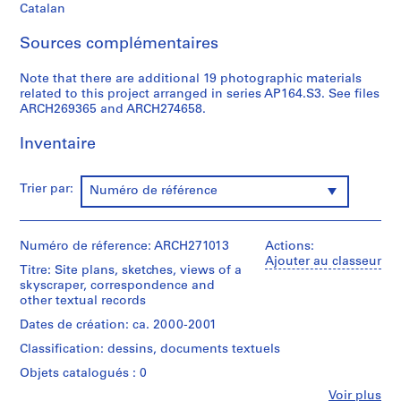
Catalan
0
0
Sources complémentaires
9
AP164.S1
Note that there are additional 19 photographic materials
related to this project arranged in series AP164.S3. See files
P
ARCH269365 and ARCH274658.
r
Inventaire
o
j
e
Trier par:
Numéro de référence
t
:
P
Numéro de réference: ARCH271013
Actions:
o
Ajouter au classeur
Titre: Site plans, sketches, views of a
l
skyscraper, correspondence and
i
other textual records
d
Dates de création: ca. 2000-2001
e
Classification: dessins, documents textuels
p
o
Objets catalogués : 0
r
Fe
Voir plus