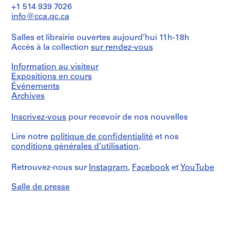
that
e
Description:
+1 514 939 7026
the
V
File's
info@cca.qc.ca
file
title:
a
contains
121:
l
documents
Salles et librairie ouvertes aujourd’hui 11h-18h
Barcelona,
l
from
Accès à la collection
sur rendez-vous
Poble
other
e
Nou.
projects.
c
Information au visiteur
Further
Contains
a
Expositions en cours
investigation
as
Événements
s
is
well
required.
Archives
,
a
M
sketchbook,
Quantité
Inscrivez-vous
pour recevoir de nos nouvelles
maps,
a
/
notes,
d
Type
correspondence,
Lire notre
politique de confidentialité
et nos
r
d’objet:
project
conditions générales d’utilisation
.
1
i
descriptions
File
and
d
Retrouvez-nous sur
Instagram
,
Facebook
et
YouTube
3
,
Collation:
volumes
S
19
Salle de presse
by
graphite
p
Ajuntament
on
de
a
paper,
Barcelona
i
8
entitled:
n
chromogenic