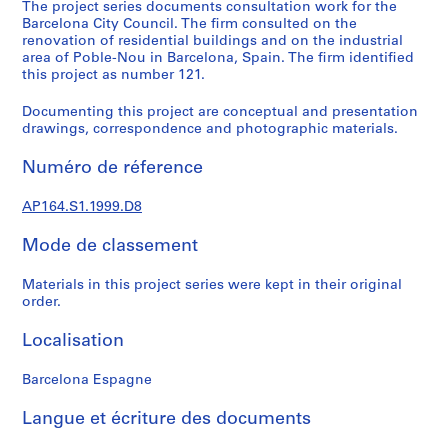
e
The project series documents consultation work for the
Barcelona City Council. The firm consulted on the
c
renovation of residential buildings and on the industrial
t
area of Poble-Nou in Barcelona, Spain. The firm identified
u
this project as number 121.
r
a
Documenting this project are conceptual and presentation
drawings, correspondence and photographic materials.
l
p
Numéro de réference
r
o
AP164.S1.1999.D8
j
e
Mode de classement
c
t
Materials in this project series were kept in their original
s
order.
,
Localisation
1
9
Barcelona Espagne
5
3
Langue et écriture des documents
-
2