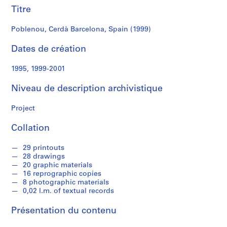
r
Titre
e
r
Poblenou, Cerdà Barcelona, Spain (1999)
o
s
Dates de création
1995, 1999-2001
S
é
Niveau de description archivistique
r
i
Project
e
(
Collation
s
)
29 printouts
:
28 drawings
A
20 graphic materials
16 reprographic copies
r
8 photographic materials
c
0,02 l.m. of textual records
h
i
Présentation du contenu
t