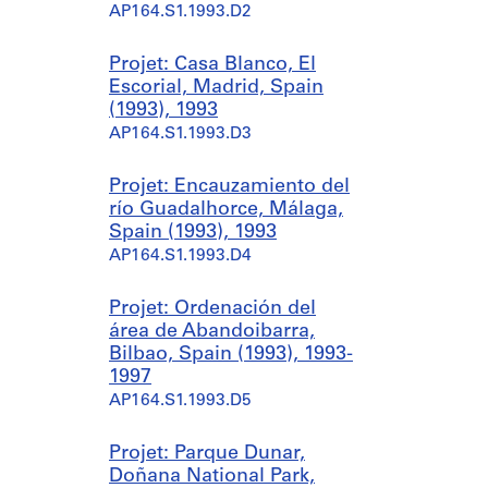
AP164.S1.1993.D2
Projet: Casa Blanco, El
Escorial, Madrid, Spain
(1993), 1993
AP164.S1.1993.D3
Projet: Encauzamiento del
río Guadalhorce, Málaga,
Spain (1993), 1993
AP164.S1.1993.D4
Projet: Ordenación del
área de Abandoibarra,
Bilbao, Spain (1993), 1993-
1997
AP164.S1.1993.D5
Projet: Parque Dunar,
Doñana National Park,