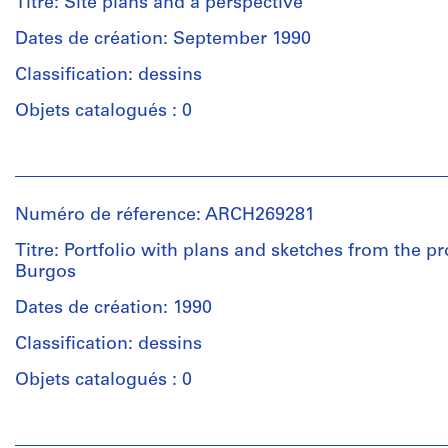
Titre: Site plans and a perspective
Étape
Herreros
et
(archive
Dates de création: September 1990
objectif:
creator)
Classification: dessins
design
development
Quantité
Objets catalogués : 0
drawing
/
Type
Personnes
Collation:
d’objet:
et
9
1
institutions:
black
File
Numéro de réference: ARCH269281
Abalos
ink
&
Titre: Portfolio with plans and sketches from the p
on
Étape
Herreros
Burgos
translucent
et
(archive
paper,
objectif:
creator)
Dates de création: 1990
1
design
black
Classification: dessins
development
Quantité
ink
drawing
/
Objets catalogués : 0
and
Type
graphite
Collation:
d’objet:
on
Personnes
1
1
translucent