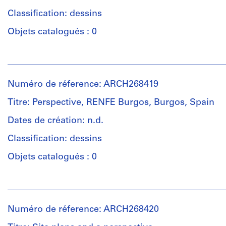
Classification: dessins
Objets catalogués : 0
Personnes
et
institutions:
Numéro de réference: ARCH268419
Abalos
&
Titre: Perspective, RENFE Burgos, Burgos, Spain
Herreros
(archive
Dates de création: n.d.
creator)
Classification: dessins
Quantité
Objets catalogués : 0
/
Type
Personnes
d’objet:
et
1
institutions:
File
Numéro de réference: ARCH268420
Abalos
&