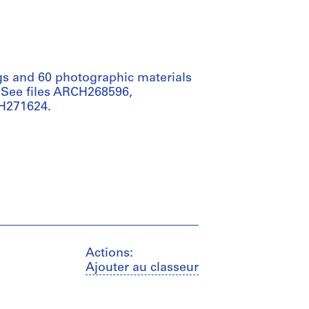
ngs and 60 photographic materials
. See files ARCH268596,
H271624.
Actions:
Ajouter au classeur