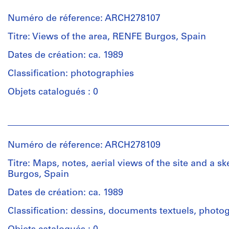
et
electrophotographic
File
paper
institutions:
print
Numéro de réference: ARCH278107
Abalos
Étape
&
Dimensions:
Titre: Views of the area, RENFE Burgos, Spain
Dimensions:
et
Herreros
sheets
sheet:
objectif:
(architectural
Dates de création: ca. 1989
(smallest):
62,4
dessin
firm)
29,1
Classification: photographies
×
de
Abalos
×
96,4
présentation
&
58,5
Objets catalogués : 0
cm
Herreros
cm
(archive
sheets
Collation:
Personnes
creator)
(largest):
Mention
8
et
54,1
de
black
institutions:
×
crédit:
ink
Description:
Numéro de réference: ARCH278109
Abalos
67,1
Abalos
on
Contains
&
cm
Titre: Maps, notes, aerial views of the site and a s
&
translucent
plans,
Herreros
Burgos, Spain
Herreros
paper,
sketches
(architectural
fonds
3
(some
Mention
firm)
Dates de création: ca. 1989
Collection
black
original)
de
Abalos
Centre
ink,
and
crédit:
Classification: dessins, documents textuels, photo
&
Canadien
adhesive
a
Abalos
Herreros