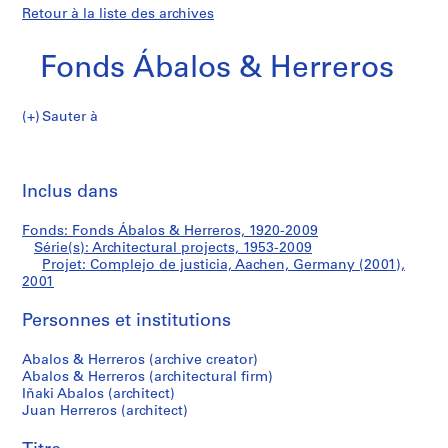
Retour à la liste des archives
Fonds Ábalos & Herreros
Sauter à
F
Complejo
o
Imp
n
cet
Inclus dans
de
d
pa
s
justicia,
Fonds: Fonds Ábalos & Herreros, 1920-2009
Á
Série(s): Architectural projects, 1953-2009
b
Projet: Complejo de justicia, Aachen, Germany (2001),
Aachen,
a
2001
l
Germany
Personnes et institutions
o
s
(2001)
Abalos & Herreros (archive creator)
&
Abalos & Herreros (architectural firm)
H
Iñaki Abalos (architect)
e
Juan Herreros (architect)
r