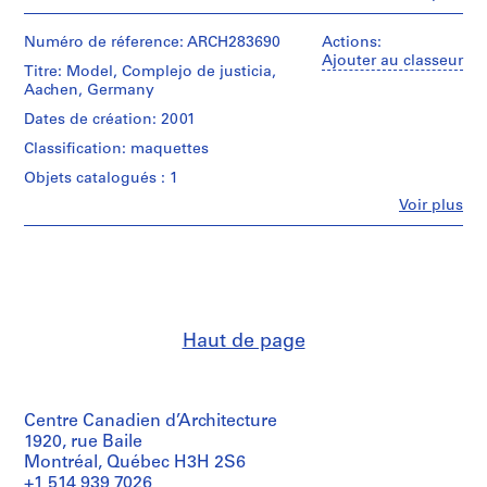
Personnes
t
et
i
institutions:
Numéro de réference: ARCH283690
Actions:
v
Abalos
Ajouter au classeur
Titre: Model, Complejo de justicia,
o
&
Aachen, Germany
Herreros
y
(architectural
Dates de création: 2001
p
firm)
i
Classification: maquettes
Abalos
s
&
Objets catalogués : 1
Herreros
c
Fe
Voir plus
(archive
i
Personnes
creator)
et
n
institutions:
a
Description:
Abalos
c
File's
&
title:
u
Herreros
136
(archive
b
Aachen.
Haut de page
creator)
i
Contains
e
as
Quantité
well
r
/
some
t
Centre Canadien d’Architecture
Type
reference
d’objet:
1920, rue Baile
a
materials.
1
Montréal, Québec H3H 2S6
d
File
+1 514 939 7026