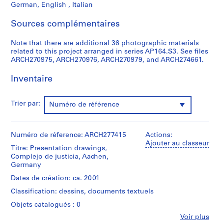
German, English , Italian
0
0
Sources complémentaires
9
AP164.S1
Note that there are additional 36 photographic materials
related to this project arranged in series AP164.S3. See files
P
ARCH270975, ARCH270976, ARCH270979, and ARCH274661.
r
Inventaire
o
j
e
Trier par:
Numéro de référence
t
:
P
Numéro de réference: ARCH277415
Actions:
o
Ajouter au classeur
Titre: Presentation drawings,
l
Complejo de justicia, Aachen,
i
Germany
d
Dates de création: ca. 2001
e
Classification: dessins, documents textuels
p
o
Objets catalogués : 0
r
Fe
Voir plus