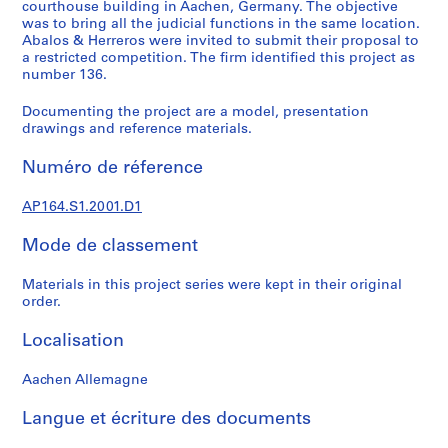
e
courthouse building in Aachen, Germany. The objective
was to bring all the judicial functions in the same location.
c
Abalos & Herreros were invited to submit their proposal to
t
a restricted competition. The firm identified this project as
u
number 136.
r
a
Documenting the project are a model, presentation
drawings and reference materials.
l
p
Numéro de réference
r
o
AP164.S1.2001.D1
j
e
Mode de classement
c
t
Materials in this project series were kept in their original
s
order.
,
Localisation
1
9
Aachen Allemagne
5
3
Langue et écriture des documents
-
2