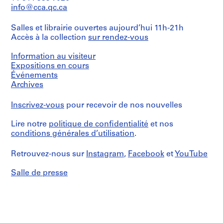
e
Quantité
info@cca.qc.ca
/
V
Collation:
Type
a
1
d’objet:
Salles et librairie ouvertes aujourd’hui 11h-21h
model
l
1
Accès à la collection
sur rendez-vous
in
l
file
Fome-
e
Cor
Information au visiteur
Collation:
c
(TM),
Expositions en cours
15
plaster,
a
Événements
printouts,
plastic
s
Archives
14
and
,
graphic
metal
records,
M
Inscrivez-vous
pour recevoir de nos nouvelles
7
a
Dimensions:
reprographic
Lire notre
politique de confidentialité
et nos
model:
d
copies,
8.2
conditions générales d’utilisation
.
r
2
×
drawings
i
64.5
Retrouvez-nous sur
Instagram
,
Facebook
et
YouTube
d
×
Caractéristiques
55.2
,
matérielles
Salle de presse
cm
S
et
p
contraintes
Mention
techniques:
a
de
-
i
crédit:
Some
Abalos
n