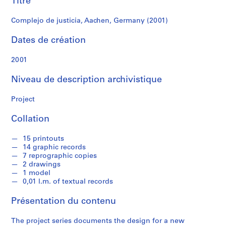
Titre
r
e
Complejo de justicia, Aachen, Germany (2001)
r
o
Dates de création
s
2001
S
Niveau de description archivistique
é
r
Project
i
e
Collation
(
s
15 printouts
)
14 graphic records
:
7 reprographic copies
A
2 drawings
1 model
r
0,01 l.m. of textual records
c
h
Présentation du contenu
i
t
The project series documents the design for a new