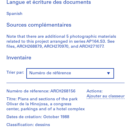
Langue et écriture des documents
0
0
Spanish
9
AP164.S1
Sources complémentaires
P
Note that there are additional 5 photographic materials
r
related to this project arranged in series AP164.S3. See
files, ARCH268879, ARCH270970, and ARCH271077.
o
j
Inventaire
e
t
:
Trier par:
Numéro de référence
P
o
l
Numéro de réference: ARCH268156
Actions:
i
Ajouter au classeur
Titre: Plans and sections of the park
d
Olivar de la Hinojosa, a congress
e
center, parkings and of a hotel complex
p
Dates de création: October 1988
o
Classification: dessins
r