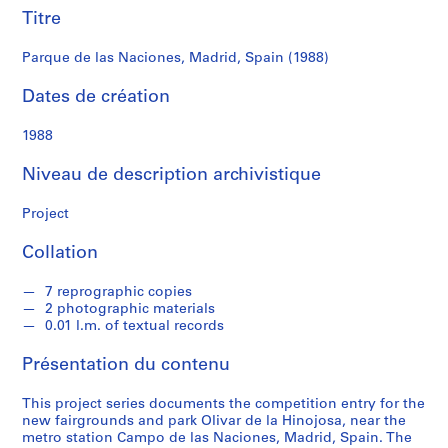
r
Titre
e
r
Parque de las Naciones, Madrid, Spain (1988)
o
s
Dates de création
1988
S
é
Niveau de description archivistique
r
i
Project
e
(
Collation
s
)
7 reprographic copies
:
2 photographic materials
A
0.01 l.m. of textual records
r
Présentation du contenu
c
h
This project series documents the competition entry for the
i
new fairgrounds and park Olivar de la Hinojosa, near the
t
metro station Campo de las Naciones, Madrid, Spain. The