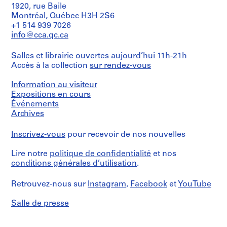
e
5
creator)
1920, rue Baile
V
black
Montréal, Québec H3H 2S6
ink
a
Description:
+1 514 939 7026
on
Contains
l
info@cca.qc.ca
translucent
some
l
paper
plans
e
Salles et librairie ouvertes aujourd’hui 11h-21h
and
c
Dimensions:
Accès à la collection
sur rendez-vous
photographs
sheets:
of
a
85,8
digital
Information au visiteur
s
×
files:
Expositions en cours
,
63,8
three-
Événements
M
cm
dimensional
Archives
a
model.
Includes
Mention
d
Inscrivez-vous
pour recevoir de nos nouvelles
as
de
r
well
crédit:
i
Abalos
a
Lire notre
politique de confidentialité
et nos
d
&
project
conditions générales d’utilisation
.
Herreros
description
,
fonds
entitled:
S
Retrouvez-nous sur
Instagram
,
Facebook
et
YouTube
Collection
"Memoria
p
Centre
descriptiva
a
Salle de presse
Canadien
de
d'Architecture/
la
i
Canadian
propuesta
n