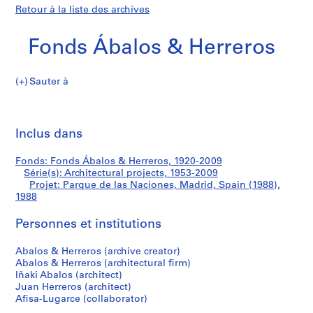
Retour à la liste des archives
Fonds Ábalos & Herreros
Sauter à
F
Parque
o
Imp
n
cet
Inclus dans
de
d
pa
s
las
Fonds: Fonds Ábalos & Herreros, 1920-2009
Á
Série(s): Architectural projects, 1953-2009
b
Projet: Parque de las Naciones, Madrid, Spain (1988),
Naciones,
a
1988
l
Madrid,
Personnes et institutions
o
s
Spain
Abalos & Herreros (archive creator)
&
Abalos & Herreros (architectural firm)
H
(1988)
Iñaki Abalos (architect)
e
Juan Herreros (architect)
r
Afisa-Lugarce (collaborator)