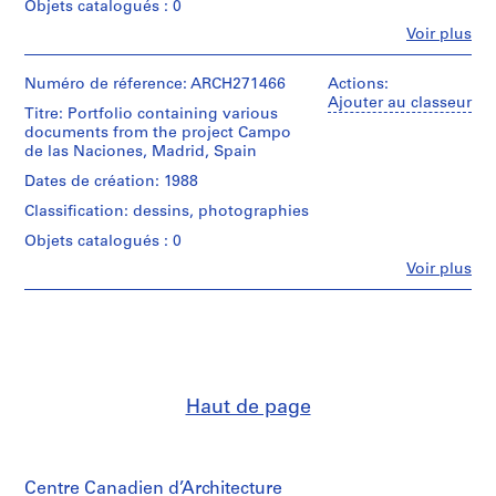
Objets catalogués : 0
t
i
Fe
Voir plus
Personnes
v
et
o
institutions:
Numéro de réference: ARCH271466
Actions:
y
Abalos
Ajouter au classeur
Titre: Portfolio containing various
&
p
documents from the project Campo
Herreros
i
de las Naciones, Madrid, Spain
(archive
s
creator)
Dates de création: 1988
c
Classification: dessins, photographies
i
Quantité
/
n
Objets catalogués : 0
Type
a
Fe
Voir plus
d’objet:
Personnes
c
1
et
u
File
institutions:
b
Abalos
Étape
&
i
et
Herreros
e
objectif:
(architectural
r
Haut de page
dessin
firm)
de
t
Abalos
présentation
&
a
Herreros
d
Collation:
(archive
Centre Canadien d’Architecture