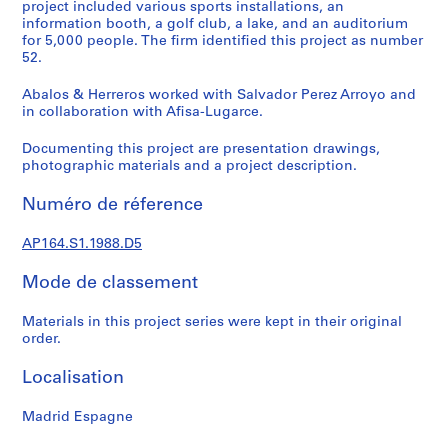
e
project included various sports installations, an
information booth, a golf club, a lake, and an auditorium
c
for 5,000 people. The firm identified this project as number
t
52.
u
r
Abalos & Herreros worked with Salvador Perez Arroyo and
a
in collaboration with Afisa-Lugarce.
l
Documenting this project are presentation drawings,
p
photographic materials and a project description.
r
o
Numéro de réference
j
e
AP164.S1.1988.D5
c
t
Mode de classement
s
,
Materials in this project series were kept in their original
order.
1
9
Localisation
5
3
Madrid Espagne
-
2