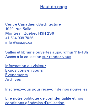
t
objectif:
(architectural
Haut de page
i
dessin
firm)
conceptuel
v
Abalos
&
o
Collation:
Herreros
y
3
(archive
Centre Canadien d’Architecture
p
black
creator)
1920, rue Baile
ink
i
Montréal, Québec H3H 2S6
and
s
Quantité
+1 514 939 7026
graphite
/
c
info@cca.qc.ca
on
Type
i
translucent
d’objet:
n
paper
Salles et librairie ouvertes aujourd’hui 11h-18h
1
Accès à la collection
a
sur rendez-vous
File
Dimensions:
c
sheets:
Collation:
Information au visiteur
u
43,5
4
Expositions en cours
b
×
graphite
Événements
84,6
i
on
Archives
cm
translucent
e
paper,
r
Inscrivez-vous
pour recevoir de nos nouvelles
Localisation:
2
t
San
diazotypes,
a
Lorenzo
1
Lire notre
politique de confidentialité
et nos
del
d
graphite
conditions générales d’utilisation
.
Escorial
on