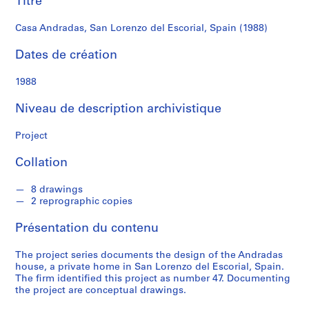
Titre
r
e
Casa Andradas, San Lorenzo del Escorial, Spain (1988)
r
o
Dates de création
s
1988
S
Niveau de description archivistique
é
r
Project
i
e
Collation
(
s
8 drawings
)
2 reprographic copies
:
A
Présentation du contenu
r
c
The project series documents the design of the Andradas
house, a private home in San Lorenzo del Escorial, Spain.
h
The firm identified this project as number 47. Documenting
i
the project are conceptual drawings.
t