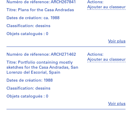
Numéro de réference: ARCH267841
Actions:
0
Ajouter au classeur
Titre: Plans for the Casa Andradas
0
9
Dates de création: ca. 1988
AP164.S1
Classification: dessins
Objets catalogués : 0
P
Fe
r
Voir plus
Personnes
o
et
j
institutions:
Numéro de réference: ARCH271462
Actions:
Abalos
Ajouter au classeur
e
Titre: Portfolio containing mostly
&
t
sketches for the Casa Andradas, San
Herreros
:
Lorenzo del Escorial, Spain
(archive
P
creator)
Dates de création: 1988
o
Classification: dessins
Quantité
l
/
Objets catalogués : 0
i
Type
d
Fe
Voir plus
d’objet:
Personnes
e
1
et
File
p
institutions:
Abalos
o
Étape
&
r
et
Herreros