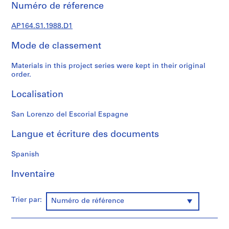
e
Numéro de réference
c
t
AP164.S1.1988.D1
u
r
Mode de classement
a
Materials in this project series were kept in their original
l
order.
p
r
Localisation
o
j
San Lorenzo del Escorial Espagne
e
c
Langue et écriture des documents
t
s
Spanish
,
Inventaire
1
9
5
Trier par:
Numéro de référence
3
-
2