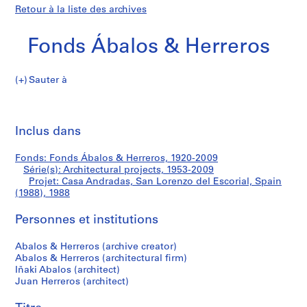
Retour à la liste des archives
Fonds Ábalos & Herreros
Sauter à
F
Casa
o
Imp
n
cet
Inclus dans
Andradas,
d
pa
s
San
Fonds: Fonds Ábalos & Herreros, 1920-2009
Á
Série(s): Architectural projects, 1953-2009
b
Projet: Casa Andradas, San Lorenzo del Escorial, Spain
Lorenzo
a
(1988), 1988
l
del
Personnes et institutions
o
s
Escorial,
Abalos & Herreros (archive creator)
&
Abalos & Herreros (architectural firm)
H
Spain
Iñaki Abalos (architect)
e
Juan Herreros (architect)
(1988)
r