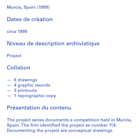
r
e
Murcia, Spain (1999)
r
Dates de création
o
s
circa 1999
S
Niveau de description archivistique
é
r
Project
i
Collation
e
(
6 drawings
s
4 graphic records
)
3 printouts
:
1 reprographic copy
A
Présentation du contenu
r
c
The project series documents a competition held in Murcia,
h
Spain. The firm identified the project as number 114.
i
Documenting the project are conceptual drawings.
t