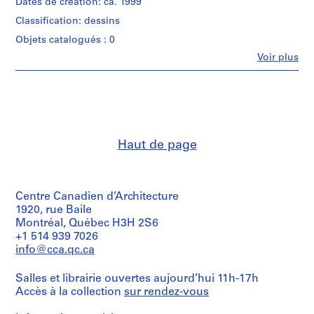
Dates de création: ca. 1999
0
Classification: dessins
0
Objets catalogués : 0
9
Fe
Voir plus
AP164.S1
Personnes
et
P
institutions:
r
Abalos
&
o
Herreros
j
(architectural
e
Haut de page
firm)
t
Abalos
&
:
Herreros
P
(archive
Centre Canadien d’Architecture
o
creator)
1920, rue Baile
l
Montréal, Québec H3H 2S6
i
Description:
+1 514 939 7026
Portfolio's
d
info@cca.qc.ca
title:
e
114:
p
Salles et librairie ouvertes aujourd’hui 11h-17h
Murcia
o
Accès à la collection
sur rendez-vous
r
Quantité