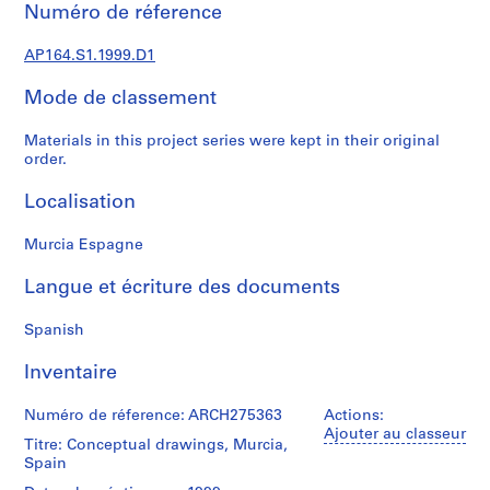
e
Numéro de réference
c
t
AP164.S1.1999.D1
u
r
Mode de classement
a
Materials in this project series were kept in their original
l
order.
p
r
Localisation
o
j
Murcia Espagne
e
c
Langue et écriture des documents
t
s
Spanish
,
Inventaire
1
9
Numéro de réference: ARCH275363
Actions:
5
Ajouter au classeur
3
Titre: Conceptual drawings, Murcia,
-
Spain
2