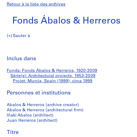
Retour à la liste des archives
Fonds Ábalos & Herreros
Sauter à
F
Murcia,
o
Imp
n
cet
Inclus dans
Spain
d
pa
s
(1999)
Fonds: Fonds Ábalos & Herreros, 1920-2009
Á
Série(s): Architectural projects, 1953-2009
b
Projet: Murcia, Spain (1999), circa 1999
a
l
Personnes et institutions
o
Abalos & Herreros (archive creator)
s
Abalos & Herreros (architectural firm)
&
Iñaki Abalos (architect)
H
Juan Herreros (architect)
e
r
Titre