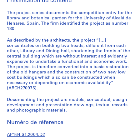
Présentation du contenu
e
c
The project series documents the competition entry for the
t
library and botanical garden for the University of Alcalá de
u
Henares, Spain. The firm identified the project as number
r
180.
a
As described by the architects, the project “[…]
l
concentrates on building two heads, different from each
p
other, Library and Dining hall, shortening the fronts of the
r
central building which are without interest and evidently
o
expensive to undertake a functional and economic work.
j
The project is therefore converted into a basic restoration
of the old hangars and the construction of two new low
e
cost buildings which also can be constructed when
c
necessary or depending on economic availability”
t
(ARCH270975).
s
,
Documenting the project are models, conceptual, design
development and presentation drawings, textual records
1
and photographic materials.
9
5
Numéro de réference
3
-
AP164.S1.2004.D2
2