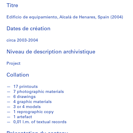
r
Titre
e
r
Edificio de equipamiento, Alcalá de Henares, Spain (2004)
o
s
Dates de création
circa 2003-2004
S
é
Niveau de description archivistique
r
i
Project
e
(
Collation
s
)
17 printouts
:
7 photographic materials
A
6 drawings
4 graphic materials
r
3 or 4 models
c
1 reprographic copy
h
1 artefact
i
0,01 l.m. of textual records
t