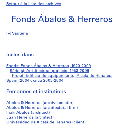
Retour à la liste des archives
Fonds Ábalos & Herreros
Sauter à
F
Edificio
o
Imp
n
cet
Inclus dans
de
d
pa
s
equipamiento,
Fonds: Fonds Ábalos & Herreros, 1920-2009
Á
Série(s): Architectural projects, 1953-2009
b
Projet: Edificio de equipamiento, Alcalá de Henares,
Alcalá
a
Spain (2004), circa 2003-2004
l
de
Personnes et institutions
o
s
Henares,
Abalos & Herreros (archive creator)
&
Abalos & Herreros (architectural firm)
H
Spain
Iñaki Abalos (architect)
e
Juan Herreros (architect)
(2004)
r
Universidad de Alcalá de Henares (client)