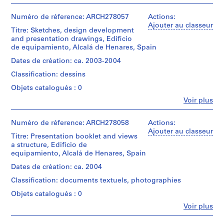
Personnes
e
(archive
et
creator)
V
institutions:
Numéro de réference: ARCH278057
Actions:
a
Abalos
Ajouter au classeur
Description:
Titre: Sketches, design development
l
&
File's
and presentation drawings, Edificio
Herreros
l
title:
de equipamiento, Alcalá de Henares, Spain
(archive
Alcalá
e
creator)
de
Dates de création: ca. 2003-2004
c
Henares,
a
Classification: dessins
Description:
edificio
s
Possibly
de
Objets catalogués : 0
for
,
equipamiento,
Fe
Voir plus
the
concurso.
M
Personnes
project
et
a
Edificio
Quantité
institutions:
Numéro de réference: ARCH278058
Actions:
d
de
/
Abalos
Ajouter au classeur
equipamiento,
Titre: Presentation booklet and views
r
Type
&
Alcalá
a structure, Edificio de
i
d’objet:
Herreros
de
equipamiento, Alcalá de Henares, Spain
1
(architectural
d
Henares.
file
firm)
Dates de création: ca. 2004
,
Further
Abalos
S
investigation
Classification: documents textuels, photographies
&
Collation:
is
p
Herreros
12
Objets catalogués : 0
required.
(archive
printouts
a
Fe
Voir plus
creator)
i
Personnes
Quantité
Caractéristiques
et
n
/