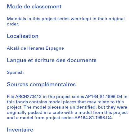
0
Mode de classement
0
9
Materials in this project series were kept in their original
order.
AP164.S1
Localisation
P
r
Alcalá de Henares Espagne
o
j
Langue et écriture des documents
e
t
Spanish
:
P
Sources complémentaires
o
l
File ARCH270413 in the project series AP164.S1.1996.D4 in
this fonds contains model pieces that may relate to this
i
project. The model pieces are unidentified, but they were
d
originally packed in a crate with a model from this project
e
and a model from project series AP164.S1.1996.D4.
p
o
Inventaire
r