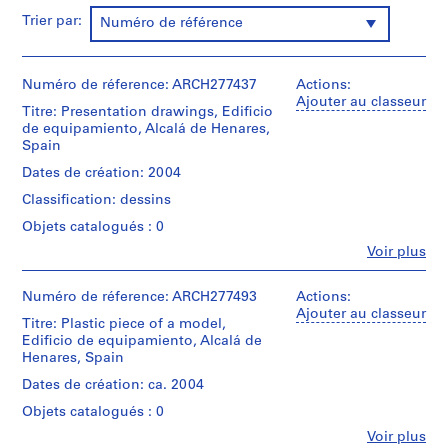
t
Trier par:
Numéro de référence
i
v
o
Numéro de réference: ARCH277437
Actions:
y
Ajouter au classeur
Titre: Presentation drawings, Edificio
p
de equipamiento, Alcalá de Henares,
i
Spain
s
Dates de création: 2004
c
i
Classification: dessins
n
Objets catalogués : 0
a
Fe
Voir plus
c
Personnes
et
u
institutions:
Numéro de réference: ARCH277493
Actions:
b
Abalos
Ajouter au classeur
i
Titre: Plastic piece of a model,
&
Edificio de equipamiento, Alcalá de
e
Herreros
Henares, Spain
(architectural
r
firm)
Dates de création: ca. 2004
t
Abalos
a
Objets catalogués : 0
&
d
Herreros
Fe
Voir plus