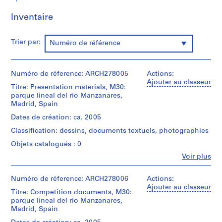
0
Inventaire
0
9
AP164.S1
Trier par:
Numéro de référence
P
r
Numéro de réference: ARCH278005
Actions:
o
Ajouter au classeur
Titre: Presentation materials, M30:
j
parque lineal del río Manzanares,
e
Madrid, Spain
t
Dates de création: ca. 2005
:
Classification: dessins, documents textuels, photographies
P
o
Objets catalogués : 0
l
Fe
Voir plus
Personnes
i
et
d
institutions:
Numéro de réference: ARCH278006
Actions:
e
Abalos
Ajouter au classeur
Titre: Competition documents, M30:
p
&
parque lineal del río Manzanares,
Herreros
o
Madrid, Spain
(architectural
r
firm)