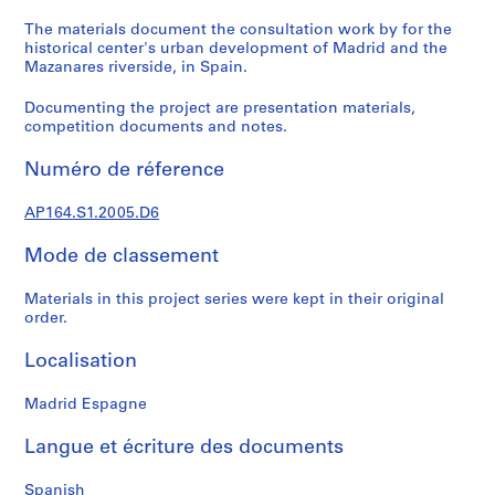
e
c
The materials document the consultation work by for the
historical center's urban development of Madrid and the
t
Mazanares riverside, in Spain.
u
r
Documenting the project are presentation materials,
a
competition documents and notes.
l
p
Numéro de réference
r
o
AP164.S1.2005.D6
j
Mode de classement
e
c
Materials in this project series were kept in their original
t
order.
s
,
Localisation
1
9
Madrid Espagne
5
3
Langue et écriture des documents
-
Spanish
2