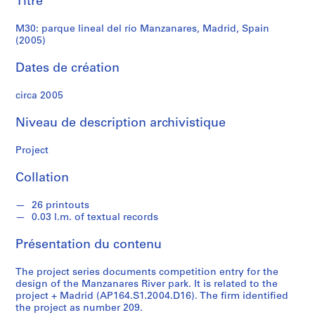
Titre
r
(2005)
e
M30: parque lineal del río Manzanares, Madrid, Spain
r
(2005)
o
s
Dates de création
circa 2005
S
é
Niveau de description archivistique
r
i
Project
e
(
Collation
s
)
26 printouts
:
0.03 l.m. of textual records
A
Présentation du contenu
r
c
The project series documents competition entry for the
h
design of the Manzanares River park. It is related to the
i
project + Madrid (AP164.S1.2004.D16). The firm identified
t
the project as number 209.