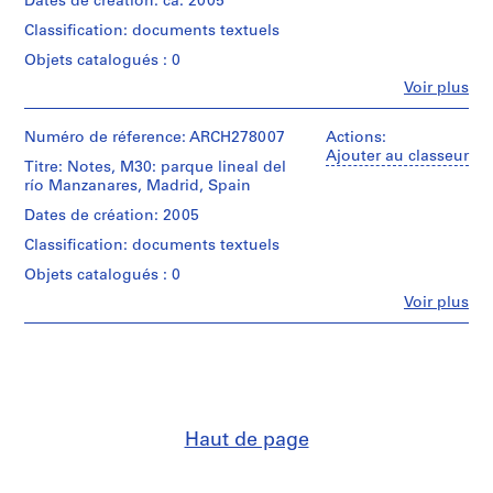
Dates de création: ca. 2005
t
Abalos
Classification: documents textuels
i
&
Herreros
v
Objets catalogués : 0
(archive
o
Fe
Voir plus
creator)
Personnes
y
et
p
Quantité
institutions:
Numéro de réference: ARCH278007
Actions:
i
/
Abalos
Ajouter au classeur
Titre: Notes, M30: parque lineal del
Type
s
&
río Manzanares, Madrid, Spain
d’objet:
Herreros
c
1
(architectural
Dates de création: 2005
i
file
firm)
n
Classification: documents textuels
Abalos
a
Collation:
&
Objets catalogués : 0
26
c
Herreros
printouts
Fe
Voir plus
(archive
u
Personnes
creator)
b
et
Dimensions:
institutions:
i
records:
Description:
Abalos
0,01
e
File's
&
l.m.
title:
r
Herreros
Abalos
t
(architectural
Caractéristiques
&
Haut de page
firm)
a
matérielles
Herreros:
Abalos
d
et
presentación
&