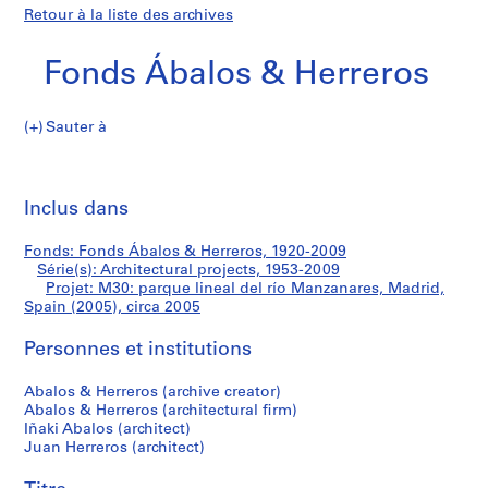
Retour à la liste des archives
Fonds Ábalos & Herreros
Sauter à
F
M30:
o
Imp
n
cet
Inclus dans
parque
d
pa
s
lineal
Fonds: Fonds Ábalos & Herreros, 1920-2009
Á
Série(s): Architectural projects, 1953-2009
b
Projet: M30: parque lineal del río Manzanares, Madrid,
del
a
Spain (2005), circa 2005
l
río
Personnes et institutions
o
s
Manzanares,
Abalos & Herreros (archive creator)
&
Abalos & Herreros (architectural firm)
H
Madrid,
Iñaki Abalos (architect)
e
Juan Herreros (architect)
Spain
r