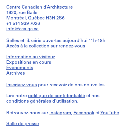
contraintes
e
al
Herreros
techniques:
concurso
V
(archive
Centre Canadien d’Architecture
-
de
creator)
a
1920, rue Baile
Some
ideas
Montréal, Québec H3H 2S6
l
plans
para
Description:
+1 514 939 7026
are
l
la
File's
folded.
info@cca.qc.ca
M30.
e
title:
c
Memoria.
Localisation:
Quantité
Salles et librairie ouvertes aujourd’hui 11h-18h
a
Salerno
/
Accès à la collection
sur rendez-vous
Quantité
s
Italie
Type
/
,
d’objet:
Type
Information au visiteur
1
Mention
M
d’objet:
Expositions en cours
file
de
a
1
Événements
crédit:
file
d
Archives
Abalos
Collation:
r
&
0.01
Collation:
Herreros
l.m.
i
Inscrivez-vous
pour recevoir de nos nouvelles
0.01
fonds
of
d
l.m.
Collection
textual
Lire notre
politique de confidentialité
et nos
of
,
Centre
records
textual
conditions générales d’utilisation
.
S
Canadien
records
d'Architecture/
p
Dimensions:
Canadian
Retrouvez-nous sur
Instagram
,
Facebook
et
YouTube
records:
a
Dimensions:
Centre
0,01
i
records:
for
l.m.
Salle de presse
0,01
n
Architecture,