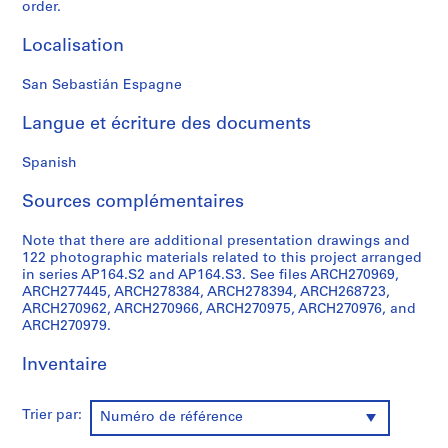
order.
0
0
Localisation
9
AP164.S1
San Sebastián Espagne
P
Langue et écriture des documents
r
o
Spanish
j
Sources complémentaires
e
t
Note that there are additional presentation drawings and
:
122 photographic materials related to this project arranged
P
in series AP164.S2 and AP164.S3. See files ARCH270969,
o
ARCH277445, ARCH278384, ARCH278394, ARCH268723,
l
ARCH270962, ARCH270966, ARCH270975, ARCH270976, and
ARCH270979.
i
d
Inventaire
e
p
o
Trier par:
Numéro de référence
r