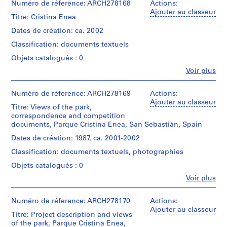
e
Description:
institutions:
Numéro de réference: ARCH278168
Actions:
Contains
V
Abalos
Ajouter au classeur
a
Titre: Cristina Enea
&
a
reproduction/printout
Herreros
Dates de création: ca. 2002
l
of
(architectural
l
the
Classification: documents textuels
firm)
first
e
Abalos
Objets catalogués : 0
issue
&
c
of
Fe
Voir plus
Herreros
a
Personnes
the
(archive
et
s
Observatorio:
creator)
institutions:
Numéro de réference: ARCH278169
Actions:
Parque
,
San
Ajouter au classeur
Cristina-
M
Titre: Views of the park,
Description:
Sebastián
Enea
Contains
correspondence and competition
a
(Spain).
(June
sketches,
documents, Parque Cristina Enea, San Sebastián, Spain
Ayuntamiento
d
2002,
site
(issuing
no.
Dates de création: 1987, ca. 2001-2002
r
plans
body)
0).
i
and
Classification: documents textuels, photographies
Abalos
book
d
&
Quantité
Objets catalogués : 0
dummy
,
Herreros
/
for
Fe
Voir plus
(archive
S
Type
Personnes
the
creator)
d’objet:
p
et
first
1
institutions:
Numéro de réference: ARCH278170
Actions:
issue
a
Quantité
File
Abalos
Ajouter au classeur
of
i
Titre: Project description and views
/
&
the
of the park, Parque Cristina Enea,
n
Type
Dimensions:
Herreros