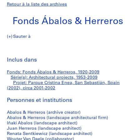
Retour à la liste des archives
Fonds Ábalos & Herreros
Sauter à
F
Parque
o
Imp
n
cet
Inclus dans
Cristina
d
pa
s
Enea,
Fonds: Fonds Ábalos & Herreros, 1920-2009
Á
Série(s): Architectural projects, 1953-2009
b
Projet: Parque Cristina Enea, San Sebastián, Spain
San
a
(2002), circa 2001-2002
l
Sebastián,
Personnes et institutions
o
s
Spain
Abalos & Herreros (archive creator)
&
Abalos & Herreros (landscape architectural firm)
H
(2002)
Iñaki Abalos (landscape architect)
e
Juan Herreros (landscape architect)
r
Renata Sentkiewicz (landscape architect)
Wouter Van Daele (collaborator)