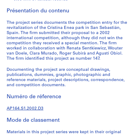
e
c
Présentation du contenu
t
u
The project series documents the competition entry for the
r
revitalization of the Cristina Enea park in San Sebastián,
a
Spain. The firm submitted their proposal to a 2002
international competition, although they did not win the
l
competition they received a special mention. The firm
p
worked in collaboration with Renata Sentkiewicz, Wouter
r
van Doele, Clara Murado, Roger Subirà and Agustí Obiol.
o
The firm identified this project as number 147.
j
Documenting the project are conceptual drawings,
e
publications, dummies, graphic, photographic and
c
reference materials, project descriptions, correspondence,
t
and competition documents.
s
,
Numéro de réference
1
AP164.S1.2002.D3
9
5
Mode de classement
3
-
Materials in this project series were kept in their original
2