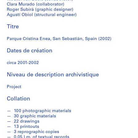
r
Clara Murado (collaborator)
e
Roger Subirà (graphic designer)
r
Agustí Obiol (structural engineer)
o
s
Titre
Parque Cristina Enea, San Sebastián, Spain (2002)
S
é
Dates de création
r
i
circa 2001-2002
e
Niveau de description archivistique
(
s
Project
)
:
Collation
A
r
100 photographic materials
c
30 graphic materials
h
22 drawings
i
13 printouts
3 reprographic copies
t
0.05 l.m. of textual records