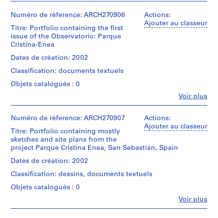
t
i
Numéro de réference: ARCH270906
Actions:
Ajouter au classeur
v
Titre: Portfolio containing the first
o
issue of the Observatorio: Parque
y
Cristina-Enea
p
Dates de création: 2002
i
Classification: documents textuels
s
Objets catalogués : 0
c
i
Fe
Voir plus
Personnes
n
et
a
institutions:
Numéro de réference: ARCH270907
Actions:
Abalos
c
Ajouter au classeur
Titre: Portfolio containing mostly
&
u
sketches and site plans from the
Herreros
b
project Parque Cristina Enea, San Sebastián, Spain
(architectural
i
firm)
Dates de création: 2002
e
Abalos
Classification: dessins, documents textuels
&
r
Herreros
Objets catalogués : 0
t
(archive
a
Fe
Voir plus
creator)
Personnes
d
et