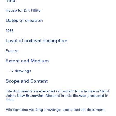
Title
o
n
House for D.F. Filliter
d
s
Dates of creation
S
1956
e
Level of archival description
r
i
Project
e
s
Extent and Medium
:
P
7 drawings
r
o
Scope and Content
j
e
File documents an executed (?) project for a house in Saint
c
John, New Brunswick. Material in this file was produced in
1956.
t
s
File contains working drawings, and a textual document.
,