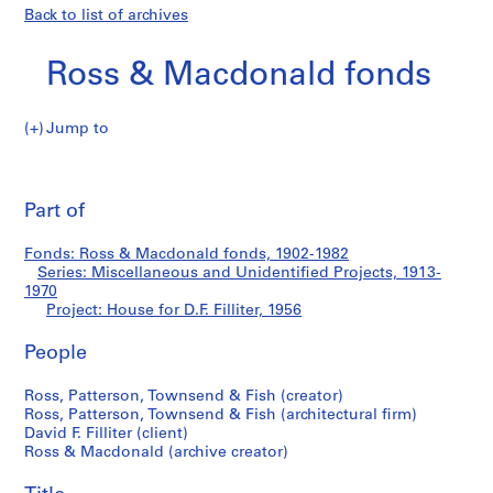
Back to list of archives
Ross & Macdonald fonds
Jump to
R
House
o
Pri
s
thi
Part of
for
s
pa
&
D.F.
Fonds: Ross & Macdonald fonds, 1902-1982
M
Series: Miscellaneous and Unidentified Projects, 1913-
a
1970
Filliter
c
Project: House for D.F. Filliter, 1956
d
People
o
n
Ross, Patterson, Townsend & Fish (creator)
a
Ross, Patterson, Townsend & Fish (architectural firm)
l
David F. Filliter (client)
d
Ross & Macdonald (archive creator)
f