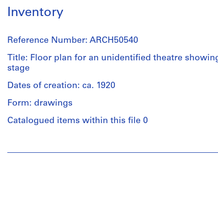
Inventory
Reference Number: ARCH50540
Title: Floor plan for an unidentified theatre showin
stage
Dates of creation: ca. 1920
Form: drawings
Catalogued items within this file 0
People:
Ross
&
Macdonald
(archive
creator)