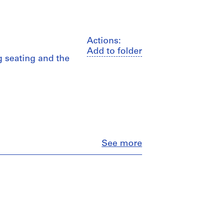
Actions:
Add to folder
g seating and the
Close
See more