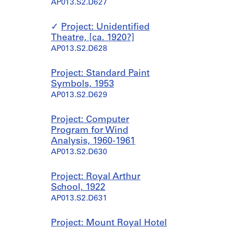
AP013.S2.D627
AP013.S1.D301.SD1
AP013.S1.D348.SD1
Project: Unidentified
Theatre, [ca. 1920?]
AP013.S2.D628
Project: Standard Paint
Symbols, 1953
AP013.S2.D629
Project: Computer
Program for Wind
Analysis, 1960-1961
AP013.S2.D630
Project: Royal Arthur
School, 1922
AP013.S2.D631
Project: Mount Royal Hotel