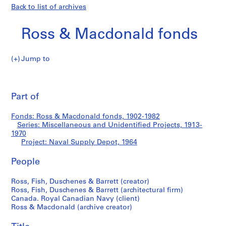
Back to list of archives
Ross & Macdonald fonds
Jump to
R
Naval
o
Pri
s
thi
Part of
Supply
s
pa
&
Depot
Fonds: Ross & Macdonald fonds, 1902-1982
M
Series: Miscellaneous and Unidentified Projects, 1913-
a
1970
c
Project: Naval Supply Depot, 1964
d
People
o
n
Ross, Fish, Duschenes & Barrett (creator)
a
Ross, Fish, Duschenes & Barrett (architectural firm)
l
Canada. Royal Canadian Navy (client)
d
Ross & Macdonald (archive creator)
f