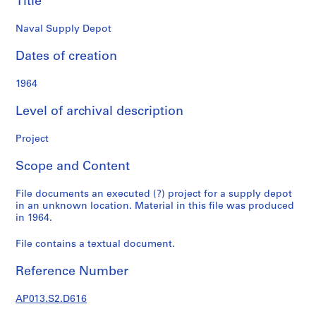
Title
o
n
Naval Supply Depot
d
s
Dates of creation
S
1964
e
Level of archival description
r
i
Project
e
s
Scope and Content
:
P
File documents an executed (?) project for a supply depot
r
in an unknown location. Material in this file was produced
o
in 1964.
j
File contains a textual document.
e
c
Reference Number
t
s
AP013.S2.D616
,