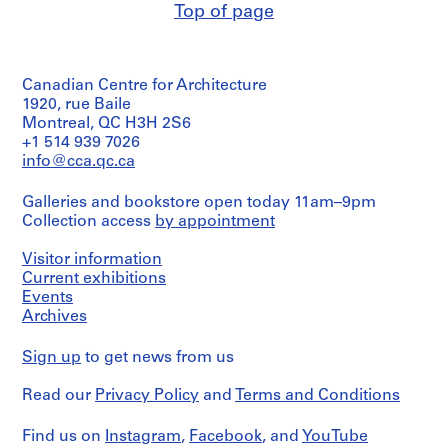
Top of page
Canadian Centre for Architecture
1920, rue Baile
Montreal, QC H3H 2S6
+1 514 939 7026
info@cca.qc.ca
Galleries and bookstore open today 11am–9pm
Collection access
by appointment
Visitor information
Current exhibitions
Events
Archives
Sign up
to get news from us
Read our
Privacy Policy
and
Terms and Conditions
Find us on
Instagram
,
Facebook
, and
YouTube