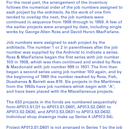
For the most part, the arrangement of the Inventory
follows the numerical order of the job numbers assigned to
each project by the architects. As the work of one firm
tended to overlap the next, the job numbers were
continued in sequence from 1908 through to 1959. A few of
the earlier projects were arranged by date, including single
works by George Allen Ross and David Huron MacFarlane.
Job numbers were assigned to each project by the
architects. The number 1 or 2 in parentheses after the job
number was supplied by the Archivist to indicate a series.
Ross & MacFarlane began the first series with job number
100 in 1908, which was then continued and ended by Ross
& Macdonald with job number 999 in 1931. The firm then
began a second series using job number 100 again, and by
the beginning of 1960 the number reached by Ross, Fish,
Duschenes & Barrett was 819. Six projects in the Maritimes
from the 1950s have job numbers which begin with "A",
and have been placed with the Miscellaneous projects.
The 633 projects in the fonds are numbered sequentially
from AP013.S1.D1 to AP013.S1.D601, AP013.S2.D601 to
AP013.S2.D630, and AP013.S3.D631 to AP013.S3.D632.
Individual shop drawings make up Series 4 (AP013.S4).
Project AP013.S1.D601 is not arranged in Series 1 by the job