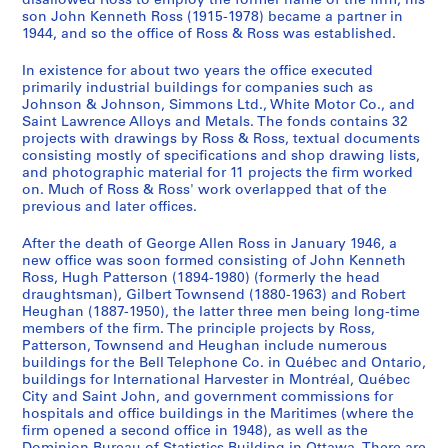
disallowed Ross to employ the former name of the firm, his
p
t
n
n
]
1
4
9
1
6
son John Kenneth Ross (1915-1978) became a partner in
p
o
1944, and so the office of Ross & Ross was established.
1
1
9
4
4
9
0
AP013.S1.D348.SD4
o
A
9
9
4
]
4
4
]
In existence for about two years the office executed
r
d
4
4
4
]
4
AP013.S1.D348.SD8
AP013.S2.D614
primarily industrial buildings for companies such as
t
m
7
0
]
]
AP013.S1.D348.SD14
Johnson & Johnson, Simmons Ltd., White Motor Co., and
[
i
a
a
Saint Lawrence Alloys and Metals. The fonds contains 32
AP013.S1.D348.SD7
AP013.S1.D348.SD15
C
r
projects with drawings by Ross & Ross, textual documents
n
n
consisting mostly of specifications and shop drawing lists,
h
a
d
d
and photographic material for 11 projects the firm worked
o
l
1
1
on. Much of Ross & Ross' work overlapped that of the
m
B
9
9
previous and later offices.
e
e
5
4
d
a
After the death of George Allen Ross in January 1946, a
3
4
new office was soon formed consisting of John Kenneth
y
t
]
]
Ross, Hugh Patterson (1894-1980) (formerly the head
A
t
AP013.S1.D301.SD1
AP013.S1.D348.SD1
draughtsman), Gilbert Townsend (1880-1963) and Robert
p
y
Heughan (1887-1950), the latter three men being long-time
a
H
members of the firm. The principle projects by Ross,
Patterson, Townsend and Heughan include numerous
r
o
buildings for the Bell Telephone Co. in Québec and Ontario,
t
t
buildings for International Harvester in Montréal, Québec
m
e
City and Saint John, and government commissions for
e
l
hospitals and office buildings in the Maritimes (where the
firm opened a second office in 1948), as well as the
n
,