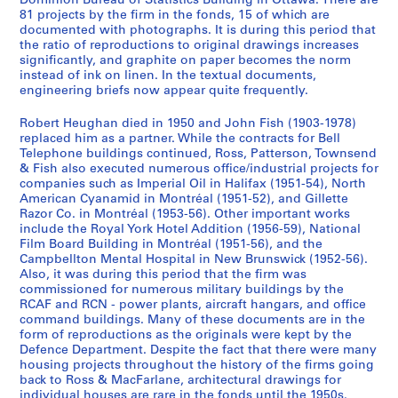
Dominion Bureau of Statistics Building in Ottawa. There are
t
1
81 projects by the firm in the fonds, 15 of which are
s
9
documented with photographs. It is during this period that
]
6
the ratio of reproductions to original drawings increases
significantly, and graphite on paper becomes the norm
,
0
instead of ink on linen. In the textual documents,
1
-
engineering briefs now appear quite frequently.
9
1
1
9
Robert Heughan died in 1950 and John Fish (1903-1978)
2
8
replaced him as a partner. While the contracts for Bell
Telephone buildings continued, Ross, Patterson, Townsend
-
2
& Fish also executed numerous office/industrial projects for
1
AP013.S3.D634
companies such as Imperial Oil in Halifax (1951-54), North
9
American Cyanamid in Montréal (1951-52), and Gillette
3
Razor Co. in Montréal (1953-56). Other important works
0
include the Royal York Hotel Addition (1956-59), National
Film Board Building in Montréal (1951-56), and the
AP013.S3.D633
Campbellton Mental Hospital in New Brunswick (1952-56).
Also, it was during this period that the firm was
commissioned for numerous military buildings by the
RCAF and RCN - power plants, aircraft hangars, and office
command buildings. Many of these documents are in the
form of reproductions as the originals were kept by the
Defence Department. Despite the fact that there were many
housing projects throughout the history of the firms going
back to Ross & MacFarlane, architectural drawings for
individual houses are rare in the fonds until the 1950s.