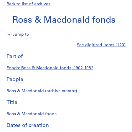
Back to list of archives
Ross & Macdonald fonds
Ross
Jump to
&
S
Ross
See digitized items (120)
Macdonald
e
Print
fonds
r
this
Part of
&
i
page
e
Macdonald
Fonds: Ross & Macdonald fonds, 1902-1982
s
:
People
fonds
P
r
Ross & Macdonald (archive creator)
o
j
Title
e
c
Ross & Macdonald fonds
t
Dates of creation
s