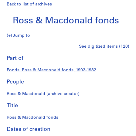
Back to list of archives
Ross & Macdonald fonds
Ross
Jump to
&
S
Ross
See digitized items (120)
Macdonald
e
Print
fonds
r
this
Part of
&
i
page
e
Macdonald
Fonds: Ross & Macdonald fonds, 1902-1982
s
:
People
fonds
P
r
Ross & Macdonald (archive creator)
o
j
Title
e
c
Ross & Macdonald fonds
t
Dates of creation
s