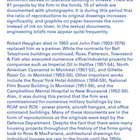
Dominion Bureau of Statistics Building in Ottawa. There are
t
1
81 projects by the firm in the fonds, 15 of which are
s
9
documented with photographs. It is during this period that
]
6
the ratio of reproductions to original drawings increases
significantly, and graphite on paper becomes the norm
,
0
instead of ink on linen. In the textual documents,
1
-
engineering briefs now appear quite frequently.
9
1
1
9
Robert Heughan died in 1950 and John Fish (1903-1978)
2
8
replaced him as a partner. While the contracts for Bell
Telephone buildings continued, Ross, Patterson, Townsend
-
2
& Fish also executed numerous office/industrial projects for
1
AP013.S3.D634
companies such as Imperial Oil in Halifax (1951-54), North
9
American Cyanamid in Montréal (1951-52), and Gillette
3
Razor Co. in Montréal (1953-56). Other important works
0
include the Royal York Hotel Addition (1956-59), National
Film Board Building in Montréal (1951-56), and the
AP013.S3.D633
Campbellton Mental Hospital in New Brunswick (1952-56).
Also, it was during this period that the firm was
commissioned for numerous military buildings by the
RCAF and RCN - power plants, aircraft hangars, and office
command buildings. Many of these documents are in the
form of reproductions as the originals were kept by the
Defence Department. Despite the fact that there were many
housing projects throughout the history of the firms going
back to Ross & MacFarlane, architectural drawings for
individual houses are rare in the fonds until the 1950s.