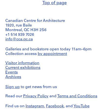
Top of page
Canadian Centre for Architecture
1920, rue Baile
Montreal, QC H3H 2S6
+1 514 939 7026
info@cca.qc.ca
Galleries and bookstore open today 11am–6pm
Collection access
by appointment
Visitor information
Current exhibitions
Events
Archives
Sign up
to get news from us
Read our
Privacy Policy
and
Terms and Conditions
Find us on
Instagram
,
Facebook
, and
YouTube