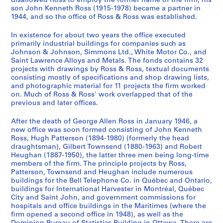
disallowed Ross to employ the former name of the firm, his
p
t
n
n
]
1
4
9
1
6
son John Kenneth Ross (1915-1978) became a partner in
p
o
1944, and so the office of Ross & Ross was established.
1
1
9
4
4
9
0
AP013.S1.D348.SD4
o
A
9
9
4
]
4
4
]
In existence for about two years the office executed
r
d
4
4
4
]
4
AP013.S1.D348.SD8
AP013.S2.D614
primarily industrial buildings for companies such as
t
m
7
0
]
]
AP013.S1.D348.SD14
Johnson & Johnson, Simmons Ltd., White Motor Co., and
[
i
a
a
Saint Lawrence Alloys and Metals. The fonds contains 32
AP013.S1.D348.SD7
AP013.S1.D348.SD15
C
r
projects with drawings by Ross & Ross, textual documents
n
n
consisting mostly of specifications and shop drawing lists,
h
a
d
d
and photographic material for 11 projects the firm worked
o
l
1
1
on. Much of Ross & Ross' work overlapped that of the
m
B
9
9
previous and later offices.
e
e
5
4
d
a
After the death of George Allen Ross in January 1946, a
3
4
new office was soon formed consisting of John Kenneth
y
t
]
]
Ross, Hugh Patterson (1894-1980) (formerly the head
A
t
AP013.S1.D301.SD1
AP013.S1.D348.SD1
draughtsman), Gilbert Townsend (1880-1963) and Robert
p
y
Heughan (1887-1950), the latter three men being long-time
a
H
members of the firm. The principle projects by Ross,
Patterson, Townsend and Heughan include numerous
r
o
buildings for the Bell Telephone Co. in Québec and Ontario,
t
t
buildings for International Harvester in Montréal, Québec
m
e
City and Saint John, and government commissions for
e
l
hospitals and office buildings in the Maritimes (where the
firm opened a second office in 1948), as well as the
n
,