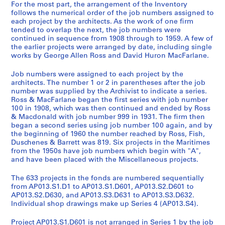
For the most part, the arrangement of the Inventory
follows the numerical order of the job numbers assigned to
each project by the architects. As the work of one firm
tended to overlap the next, the job numbers were
continued in sequence from 1908 through to 1959. A few of
the earlier projects were arranged by date, including single
works by George Allen Ross and David Huron MacFarlane.
Job numbers were assigned to each project by the
architects. The number 1 or 2 in parentheses after the job
number was supplied by the Archivist to indicate a series.
Ross & MacFarlane began the first series with job number
100 in 1908, which was then continued and ended by Ross
& Macdonald with job number 999 in 1931. The firm then
began a second series using job number 100 again, and by
the beginning of 1960 the number reached by Ross, Fish,
Duschenes & Barrett was 819. Six projects in the Maritimes
from the 1950s have job numbers which begin with "A",
and have been placed with the Miscellaneous projects.
The 633 projects in the fonds are numbered sequentially
from AP013.S1.D1 to AP013.S1.D601, AP013.S2.D601 to
AP013.S2.D630, and AP013.S3.D631 to AP013.S3.D632.
Individual shop drawings make up Series 4 (AP013.S4).
Project AP013.S1.D601 is not arranged in Series 1 by the job