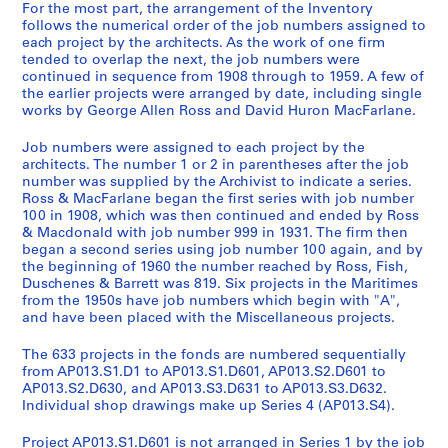
For the most part, the arrangement of the Inventory
follows the numerical order of the job numbers assigned to
each project by the architects. As the work of one firm
tended to overlap the next, the job numbers were
continued in sequence from 1908 through to 1959. A few of
the earlier projects were arranged by date, including single
works by George Allen Ross and David Huron MacFarlane.
Job numbers were assigned to each project by the
architects. The number 1 or 2 in parentheses after the job
number was supplied by the Archivist to indicate a series.
Ross & MacFarlane began the first series with job number
100 in 1908, which was then continued and ended by Ross
& Macdonald with job number 999 in 1931. The firm then
began a second series using job number 100 again, and by
the beginning of 1960 the number reached by Ross, Fish,
Duschenes & Barrett was 819. Six projects in the Maritimes
from the 1950s have job numbers which begin with "A",
and have been placed with the Miscellaneous projects.
The 633 projects in the fonds are numbered sequentially
from AP013.S1.D1 to AP013.S1.D601, AP013.S2.D601 to
AP013.S2.D630, and AP013.S3.D631 to AP013.S3.D632.
Individual shop drawings make up Series 4 (AP013.S4).
Project AP013.S1.D601 is not arranged in Series 1 by the job