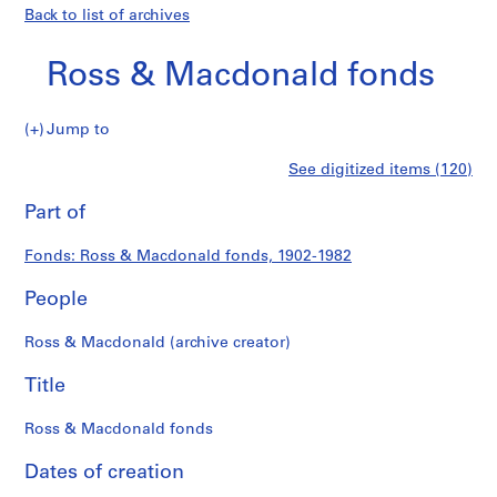
Back to list of archives
Ross & Macdonald fonds
Ross
Jump to
&
S
Ross
See digitized items (120)
Macdonald
e
Print
fonds
r
this
Part of
&
i
page
e
Macdonald
Fonds: Ross & Macdonald fonds, 1902-1982
s
:
People
fonds
P
r
Ross & Macdonald (archive creator)
o
j
Title
e
c
Ross & Macdonald fonds
t
Dates of creation
s