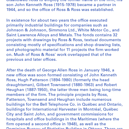
disallowed Ross to employ the former name of the firm, his
p
t
n
n
]
1
4
9
1
6
son John Kenneth Ross (1915-1978) became a partner in
p
o
1944, and so the office of Ross & Ross was established.
1
1
9
4
4
9
0
AP013.S1.D348.SD4
o
A
9
9
4
]
4
4
]
In existence for about two years the office executed
r
d
4
4
4
]
4
AP013.S1.D348.SD8
AP013.S2.D614
primarily industrial buildings for companies such as
t
m
7
0
]
]
AP013.S1.D348.SD14
Johnson & Johnson, Simmons Ltd., White Motor Co., and
[
i
a
a
Saint Lawrence Alloys and Metals. The fonds contains 32
AP013.S1.D348.SD7
AP013.S1.D348.SD15
C
r
projects with drawings by Ross & Ross, textual documents
n
n
consisting mostly of specifications and shop drawing lists,
h
a
d
d
and photographic material for 11 projects the firm worked
o
l
1
1
on. Much of Ross & Ross' work overlapped that of the
m
B
9
9
previous and later offices.
e
e
5
4
d
a
After the death of George Allen Ross in January 1946, a
3
4
new office was soon formed consisting of John Kenneth
y
t
]
]
Ross, Hugh Patterson (1894-1980) (formerly the head
A
t
AP013.S1.D301.SD1
AP013.S1.D348.SD1
draughtsman), Gilbert Townsend (1880-1963) and Robert
p
y
Heughan (1887-1950), the latter three men being long-time
a
H
members of the firm. The principle projects by Ross,
Patterson, Townsend and Heughan include numerous
r
o
buildings for the Bell Telephone Co. in Québec and Ontario,
t
t
buildings for International Harvester in Montréal, Québec
m
e
City and Saint John, and government commissions for
e
l
hospitals and office buildings in the Maritimes (where the
firm opened a second office in 1948), as well as the
n
,