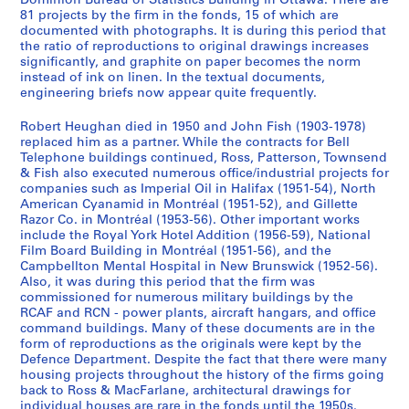
Dominion Bureau of Statistics Building in Ottawa. There are
t
1
81 projects by the firm in the fonds, 15 of which are
s
9
documented with photographs. It is during this period that
]
6
the ratio of reproductions to original drawings increases
significantly, and graphite on paper becomes the norm
,
0
instead of ink on linen. In the textual documents,
1
-
engineering briefs now appear quite frequently.
9
1
1
9
Robert Heughan died in 1950 and John Fish (1903-1978)
2
8
replaced him as a partner. While the contracts for Bell
Telephone buildings continued, Ross, Patterson, Townsend
-
2
& Fish also executed numerous office/industrial projects for
1
AP013.S3.D634
companies such as Imperial Oil in Halifax (1951-54), North
9
American Cyanamid in Montréal (1951-52), and Gillette
3
Razor Co. in Montréal (1953-56). Other important works
0
include the Royal York Hotel Addition (1956-59), National
Film Board Building in Montréal (1951-56), and the
AP013.S3.D633
Campbellton Mental Hospital in New Brunswick (1952-56).
Also, it was during this period that the firm was
commissioned for numerous military buildings by the
RCAF and RCN - power plants, aircraft hangars, and office
command buildings. Many of these documents are in the
form of reproductions as the originals were kept by the
Defence Department. Despite the fact that there were many
housing projects throughout the history of the firms going
back to Ross & MacFarlane, architectural drawings for
individual houses are rare in the fonds until the 1950s.