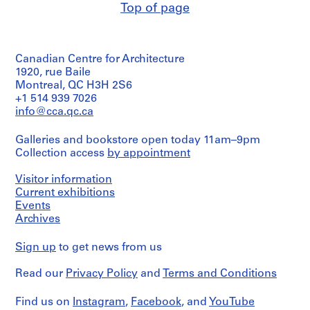
Top of page
Canadian Centre for Architecture
1920, rue Baile
Montreal, QC H3H 2S6
+1 514 939 7026
info@cca.qc.ca
Galleries and bookstore open today 11am–9pm
Collection access
by appointment
Visitor information
Current exhibitions
Events
Archives
Sign up
to get news from us
Read our
Privacy Policy
and
Terms and Conditions
Find us on
Instagram
,
Facebook
, and
YouTube