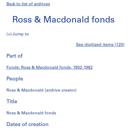
Back to list of archives
Ross & Macdonald fonds
Ross
Jump to
&
S
Ross
See digitized items (120)
Macdonald
e
Print
fonds
r
this
Part of
&
i
page
e
Macdonald
Fonds: Ross & Macdonald fonds, 1902-1982
s
:
People
fonds
P
r
Ross & Macdonald (archive creator)
o
j
Title
e
c
Ross & Macdonald fonds
t
Dates of creation
s