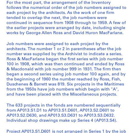
For the most part, the arrangement of the Inventory
follows the numerical order of the job numbers assigned to
each project by the architects. As the work of one firm
tended to overlap the next, the job numbers were
continued in sequence from 1908 through to 1959. A few of
the earlier projects were arranged by date, including single
works by George Allen Ross and David Huron MacFarlane.
Job numbers were assigned to each project by the
architects. The number 1 or 2 in parentheses after the job
number was supplied by the Archivist to indicate a series.
Ross & MacFarlane began the first series with job number
100 in 1908, which was then continued and ended by Ross
& Macdonald with job number 999 in 1931. The firm then
began a second series using job number 100 again, and by
the beginning of 1960 the number reached by Ross, Fish,
Duschenes & Barrett was 819. Six projects in the Maritimes
from the 1950s have job numbers which begin with "A",
and have been placed with the Miscellaneous projects.
The 633 projects in the fonds are numbered sequentially
from AP013.S1.D1 to AP013.S1.D601, AP013.S2.D601 to
AP013.S2.D630, and AP013.S3.D631 to AP013.S3.D632.
Individual shop drawings make up Series 4 (AP013.S4).
Project AP013.S1.D601 is not arranged in Series 1 by the job