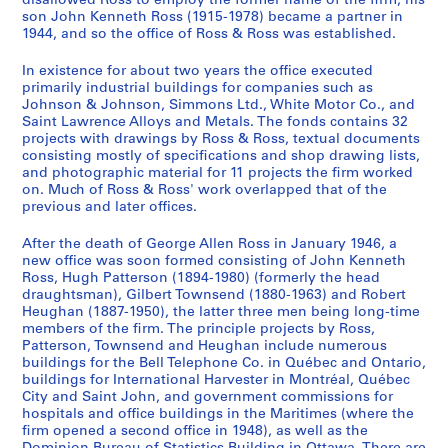
disallowed Ross to employ the former name of the firm, his
p
t
n
n
]
1
4
9
1
6
son John Kenneth Ross (1915-1978) became a partner in
p
o
1944, and so the office of Ross & Ross was established.
1
1
9
4
4
9
0
AP013.S1.D348.SD4
o
A
9
9
4
]
4
4
]
In existence for about two years the office executed
r
d
4
4
4
]
4
AP013.S1.D348.SD8
AP013.S2.D614
primarily industrial buildings for companies such as
t
m
7
0
]
]
AP013.S1.D348.SD14
Johnson & Johnson, Simmons Ltd., White Motor Co., and
[
i
a
a
Saint Lawrence Alloys and Metals. The fonds contains 32
AP013.S1.D348.SD7
AP013.S1.D348.SD15
C
r
projects with drawings by Ross & Ross, textual documents
n
n
consisting mostly of specifications and shop drawing lists,
h
a
d
d
and photographic material for 11 projects the firm worked
o
l
1
1
on. Much of Ross & Ross' work overlapped that of the
m
B
9
9
previous and later offices.
e
e
5
4
d
a
After the death of George Allen Ross in January 1946, a
3
4
new office was soon formed consisting of John Kenneth
y
t
]
]
Ross, Hugh Patterson (1894-1980) (formerly the head
A
t
AP013.S1.D301.SD1
AP013.S1.D348.SD1
draughtsman), Gilbert Townsend (1880-1963) and Robert
p
y
Heughan (1887-1950), the latter three men being long-time
a
H
members of the firm. The principle projects by Ross,
Patterson, Townsend and Heughan include numerous
r
o
buildings for the Bell Telephone Co. in Québec and Ontario,
t
t
buildings for International Harvester in Montréal, Québec
m
e
City and Saint John, and government commissions for
e
l
hospitals and office buildings in the Maritimes (where the
firm opened a second office in 1948), as well as the
n
,