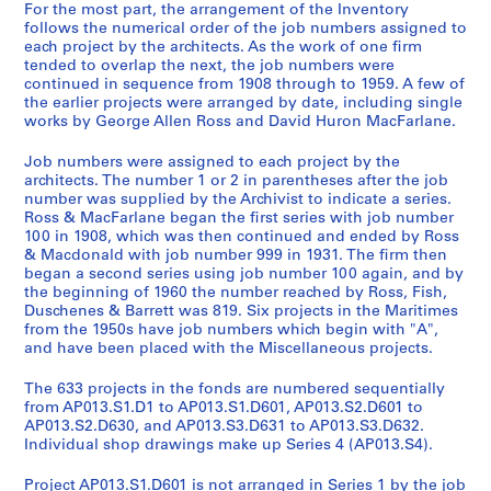
For the most part, the arrangement of the Inventory
follows the numerical order of the job numbers assigned to
each project by the architects. As the work of one firm
tended to overlap the next, the job numbers were
continued in sequence from 1908 through to 1959. A few of
the earlier projects were arranged by date, including single
works by George Allen Ross and David Huron MacFarlane.
Job numbers were assigned to each project by the
architects. The number 1 or 2 in parentheses after the job
number was supplied by the Archivist to indicate a series.
Ross & MacFarlane began the first series with job number
100 in 1908, which was then continued and ended by Ross
& Macdonald with job number 999 in 1931. The firm then
began a second series using job number 100 again, and by
the beginning of 1960 the number reached by Ross, Fish,
Duschenes & Barrett was 819. Six projects in the Maritimes
from the 1950s have job numbers which begin with "A",
and have been placed with the Miscellaneous projects.
The 633 projects in the fonds are numbered sequentially
from AP013.S1.D1 to AP013.S1.D601, AP013.S2.D601 to
AP013.S2.D630, and AP013.S3.D631 to AP013.S3.D632.
Individual shop drawings make up Series 4 (AP013.S4).
Project AP013.S1.D601 is not arranged in Series 1 by the job