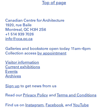
Top of page
Canadian Centre for Architecture
1920, rue Baile
Montreal, QC H3H 2S6
+1 514 939 7026
info@cca.qc.ca
Galleries and bookstore open today 11am–6pm
Collection access
by appointment
Visitor information
Current exhibitions
Events
Archives
Sign up
to get news from us
Read our
Privacy Policy
and
Terms and Conditions
Find us on
Instagram
,
Facebook
, and
YouTube