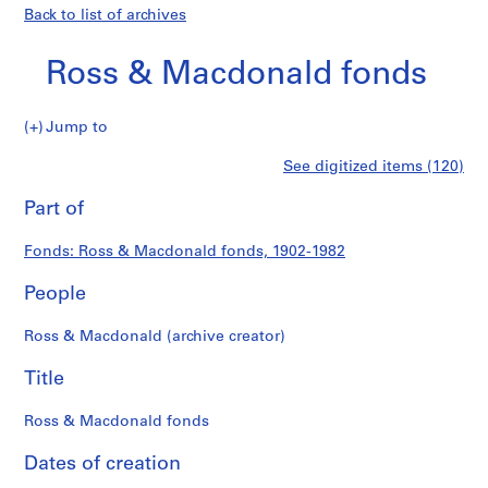
Back to list of archives
Ross & Macdonald fonds
Ross
Jump to
&
S
Ross
See digitized items (120)
Macdonald
e
Print
fonds
r
this
Part of
&
i
page
e
Macdonald
Fonds: Ross & Macdonald fonds, 1902-1982
s
:
People
fonds
P
r
Ross & Macdonald (archive creator)
o
j
Title
e
c
Ross & Macdonald fonds
t
Dates of creation
s