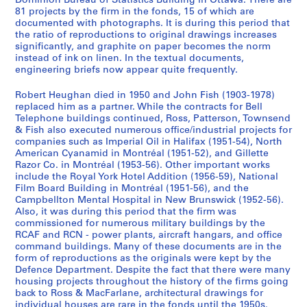
Dominion Bureau of Statistics Building in Ottawa. There are
t
1
81 projects by the firm in the fonds, 15 of which are
s
9
documented with photographs. It is during this period that
]
6
the ratio of reproductions to original drawings increases
significantly, and graphite on paper becomes the norm
,
0
instead of ink on linen. In the textual documents,
1
-
engineering briefs now appear quite frequently.
9
1
1
9
Robert Heughan died in 1950 and John Fish (1903-1978)
2
8
replaced him as a partner. While the contracts for Bell
Telephone buildings continued, Ross, Patterson, Townsend
-
2
& Fish also executed numerous office/industrial projects for
1
AP013.S3.D634
companies such as Imperial Oil in Halifax (1951-54), North
9
American Cyanamid in Montréal (1951-52), and Gillette
3
Razor Co. in Montréal (1953-56). Other important works
0
include the Royal York Hotel Addition (1956-59), National
Film Board Building in Montréal (1951-56), and the
AP013.S3.D633
Campbellton Mental Hospital in New Brunswick (1952-56).
Also, it was during this period that the firm was
commissioned for numerous military buildings by the
RCAF and RCN - power plants, aircraft hangars, and office
command buildings. Many of these documents are in the
form of reproductions as the originals were kept by the
Defence Department. Despite the fact that there were many
housing projects throughout the history of the firms going
back to Ross & MacFarlane, architectural drawings for
individual houses are rare in the fonds until the 1950s.