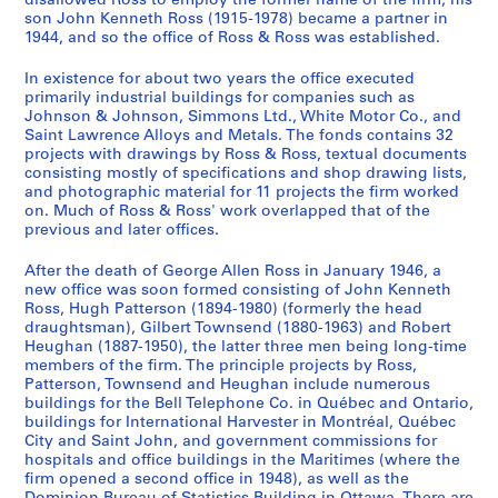
disallowed Ross to employ the former name of the firm, his
p
t
n
n
]
1
4
9
1
6
son John Kenneth Ross (1915-1978) became a partner in
p
o
1944, and so the office of Ross & Ross was established.
1
1
9
4
4
9
0
AP013.S1.D348.SD4
o
A
9
9
4
]
4
4
]
In existence for about two years the office executed
r
d
4
4
4
]
4
AP013.S1.D348.SD8
AP013.S2.D614
primarily industrial buildings for companies such as
t
m
7
0
]
]
AP013.S1.D348.SD14
Johnson & Johnson, Simmons Ltd., White Motor Co., and
[
i
a
a
Saint Lawrence Alloys and Metals. The fonds contains 32
AP013.S1.D348.SD7
AP013.S1.D348.SD15
C
r
projects with drawings by Ross & Ross, textual documents
n
n
consisting mostly of specifications and shop drawing lists,
h
a
d
d
and photographic material for 11 projects the firm worked
o
l
1
1
on. Much of Ross & Ross' work overlapped that of the
m
B
9
9
previous and later offices.
e
e
5
4
d
a
After the death of George Allen Ross in January 1946, a
3
4
new office was soon formed consisting of John Kenneth
y
t
]
]
Ross, Hugh Patterson (1894-1980) (formerly the head
A
t
AP013.S1.D301.SD1
AP013.S1.D348.SD1
draughtsman), Gilbert Townsend (1880-1963) and Robert
p
y
Heughan (1887-1950), the latter three men being long-time
a
H
members of the firm. The principle projects by Ross,
Patterson, Townsend and Heughan include numerous
r
o
buildings for the Bell Telephone Co. in Québec and Ontario,
t
t
buildings for International Harvester in Montréal, Québec
m
e
City and Saint John, and government commissions for
e
l
hospitals and office buildings in the Maritimes (where the
firm opened a second office in 1948), as well as the
n
,