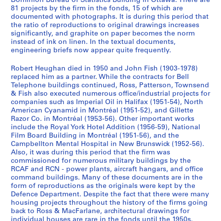
Dominion Bureau of Statistics Building in Ottawa. There are
t
1
81 projects by the firm in the fonds, 15 of which are
s
9
documented with photographs. It is during this period that
]
6
the ratio of reproductions to original drawings increases
significantly, and graphite on paper becomes the norm
,
0
instead of ink on linen. In the textual documents,
1
-
engineering briefs now appear quite frequently.
9
1
1
9
Robert Heughan died in 1950 and John Fish (1903-1978)
2
8
replaced him as a partner. While the contracts for Bell
Telephone buildings continued, Ross, Patterson, Townsend
-
2
& Fish also executed numerous office/industrial projects for
1
AP013.S3.D634
companies such as Imperial Oil in Halifax (1951-54), North
9
American Cyanamid in Montréal (1951-52), and Gillette
3
Razor Co. in Montréal (1953-56). Other important works
0
include the Royal York Hotel Addition (1956-59), National
Film Board Building in Montréal (1951-56), and the
AP013.S3.D633
Campbellton Mental Hospital in New Brunswick (1952-56).
Also, it was during this period that the firm was
commissioned for numerous military buildings by the
RCAF and RCN - power plants, aircraft hangars, and office
command buildings. Many of these documents are in the
form of reproductions as the originals were kept by the
Defence Department. Despite the fact that there were many
housing projects throughout the history of the firms going
back to Ross & MacFarlane, architectural drawings for
individual houses are rare in the fonds until the 1950s.