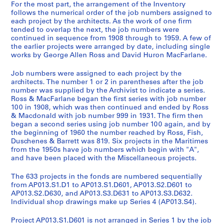
For the most part, the arrangement of the Inventory
follows the numerical order of the job numbers assigned to
each project by the architects. As the work of one firm
tended to overlap the next, the job numbers were
continued in sequence from 1908 through to 1959. A few of
the earlier projects were arranged by date, including single
works by George Allen Ross and David Huron MacFarlane.
Job numbers were assigned to each project by the
architects. The number 1 or 2 in parentheses after the job
number was supplied by the Archivist to indicate a series.
Ross & MacFarlane began the first series with job number
100 in 1908, which was then continued and ended by Ross
& Macdonald with job number 999 in 1931. The firm then
began a second series using job number 100 again, and by
the beginning of 1960 the number reached by Ross, Fish,
Duschenes & Barrett was 819. Six projects in the Maritimes
from the 1950s have job numbers which begin with "A",
and have been placed with the Miscellaneous projects.
The 633 projects in the fonds are numbered sequentially
from AP013.S1.D1 to AP013.S1.D601, AP013.S2.D601 to
AP013.S2.D630, and AP013.S3.D631 to AP013.S3.D632.
Individual shop drawings make up Series 4 (AP013.S4).
Project AP013.S1.D601 is not arranged in Series 1 by the job