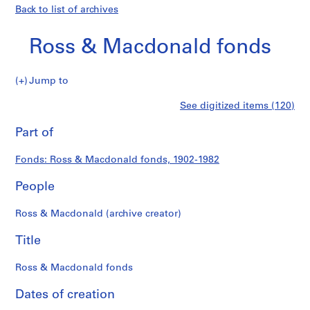
Back to list of archives
Ross & Macdonald fonds
Ross
Jump to
&
S
Ross
See digitized items (120)
Macdonald
e
Print
fonds
r
this
Part of
&
i
page
e
Macdonald
Fonds: Ross & Macdonald fonds, 1902-1982
s
:
People
fonds
P
r
Ross & Macdonald (archive creator)
o
j
Title
e
c
Ross & Macdonald fonds
t
Dates of creation
s