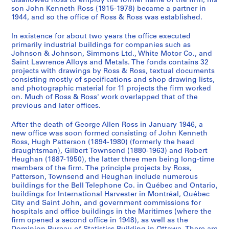
disallowed Ross to employ the former name of the firm, his
p
t
n
n
]
1
4
9
1
6
son John Kenneth Ross (1915-1978) became a partner in
p
o
1944, and so the office of Ross & Ross was established.
1
1
9
4
4
9
0
AP013.S1.D348.SD4
o
A
9
9
4
]
4
4
]
In existence for about two years the office executed
r
d
4
4
4
]
4
AP013.S1.D348.SD8
AP013.S2.D614
primarily industrial buildings for companies such as
t
m
7
0
]
]
AP013.S1.D348.SD14
Johnson & Johnson, Simmons Ltd., White Motor Co., and
[
i
a
a
Saint Lawrence Alloys and Metals. The fonds contains 32
AP013.S1.D348.SD7
AP013.S1.D348.SD15
C
r
projects with drawings by Ross & Ross, textual documents
n
n
consisting mostly of specifications and shop drawing lists,
h
a
d
d
and photographic material for 11 projects the firm worked
o
l
1
1
on. Much of Ross & Ross' work overlapped that of the
m
B
9
9
previous and later offices.
e
e
5
4
d
a
After the death of George Allen Ross in January 1946, a
3
4
new office was soon formed consisting of John Kenneth
y
t
]
]
Ross, Hugh Patterson (1894-1980) (formerly the head
A
t
AP013.S1.D301.SD1
AP013.S1.D348.SD1
draughtsman), Gilbert Townsend (1880-1963) and Robert
p
y
Heughan (1887-1950), the latter three men being long-time
a
H
members of the firm. The principle projects by Ross,
Patterson, Townsend and Heughan include numerous
r
o
buildings for the Bell Telephone Co. in Québec and Ontario,
t
t
buildings for International Harvester in Montréal, Québec
m
e
City and Saint John, and government commissions for
e
l
hospitals and office buildings in the Maritimes (where the
firm opened a second office in 1948), as well as the
n
,