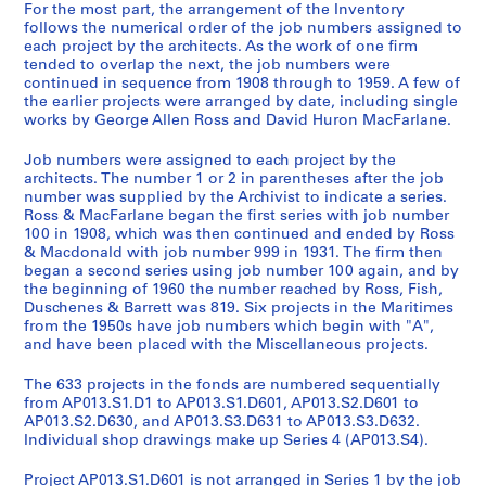
For the most part, the arrangement of the Inventory
follows the numerical order of the job numbers assigned to
each project by the architects. As the work of one firm
tended to overlap the next, the job numbers were
continued in sequence from 1908 through to 1959. A few of
the earlier projects were arranged by date, including single
works by George Allen Ross and David Huron MacFarlane.
Job numbers were assigned to each project by the
architects. The number 1 or 2 in parentheses after the job
number was supplied by the Archivist to indicate a series.
Ross & MacFarlane began the first series with job number
100 in 1908, which was then continued and ended by Ross
& Macdonald with job number 999 in 1931. The firm then
began a second series using job number 100 again, and by
the beginning of 1960 the number reached by Ross, Fish,
Duschenes & Barrett was 819. Six projects in the Maritimes
from the 1950s have job numbers which begin with "A",
and have been placed with the Miscellaneous projects.
The 633 projects in the fonds are numbered sequentially
from AP013.S1.D1 to AP013.S1.D601, AP013.S2.D601 to
AP013.S2.D630, and AP013.S3.D631 to AP013.S3.D632.
Individual shop drawings make up Series 4 (AP013.S4).
Project AP013.S1.D601 is not arranged in Series 1 by the job