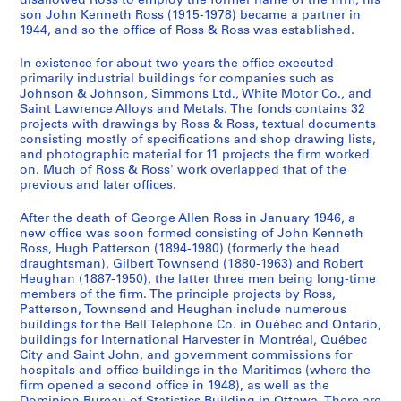
disallowed Ross to employ the former name of the firm, his
p
t
n
n
]
1
4
9
1
6
son John Kenneth Ross (1915-1978) became a partner in
p
o
1944, and so the office of Ross & Ross was established.
1
1
9
4
4
9
0
AP013.S1.D348.SD4
o
A
9
9
4
]
4
4
]
In existence for about two years the office executed
r
d
4
4
4
]
4
AP013.S1.D348.SD8
AP013.S2.D614
primarily industrial buildings for companies such as
t
m
7
0
]
]
AP013.S1.D348.SD14
Johnson & Johnson, Simmons Ltd., White Motor Co., and
[
i
a
a
Saint Lawrence Alloys and Metals. The fonds contains 32
AP013.S1.D348.SD7
AP013.S1.D348.SD15
C
r
projects with drawings by Ross & Ross, textual documents
n
n
consisting mostly of specifications and shop drawing lists,
h
a
d
d
and photographic material for 11 projects the firm worked
o
l
1
1
on. Much of Ross & Ross' work overlapped that of the
m
B
9
9
previous and later offices.
e
e
5
4
d
a
After the death of George Allen Ross in January 1946, a
3
4
new office was soon formed consisting of John Kenneth
y
t
]
]
Ross, Hugh Patterson (1894-1980) (formerly the head
A
t
AP013.S1.D301.SD1
AP013.S1.D348.SD1
draughtsman), Gilbert Townsend (1880-1963) and Robert
p
y
Heughan (1887-1950), the latter three men being long-time
a
H
members of the firm. The principle projects by Ross,
Patterson, Townsend and Heughan include numerous
r
o
buildings for the Bell Telephone Co. in Québec and Ontario,
t
t
buildings for International Harvester in Montréal, Québec
m
e
City and Saint John, and government commissions for
e
l
hospitals and office buildings in the Maritimes (where the
firm opened a second office in 1948), as well as the
n
,