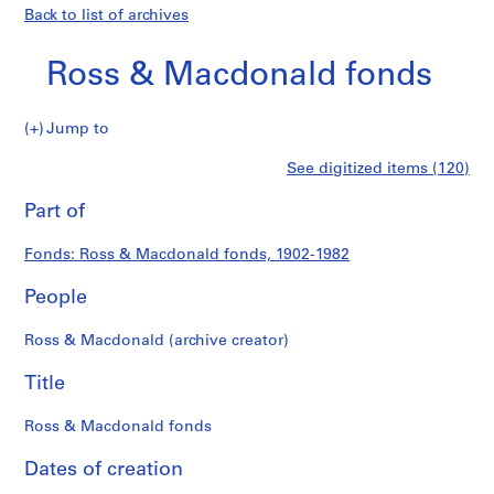
Back to list of archives
Ross & Macdonald fonds
Ross
Jump to
&
S
Ross
See digitized items (120)
Macdonald
e
Print
fonds
r
this
Part of
&
i
page
e
Macdonald
Fonds: Ross & Macdonald fonds, 1902-1982
s
:
People
fonds
P
r
Ross & Macdonald (archive creator)
o
j
Title
e
c
Ross & Macdonald fonds
t
Dates of creation
s