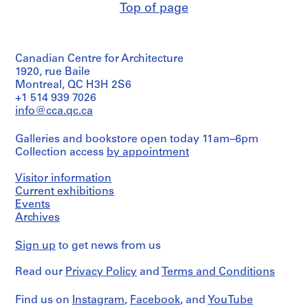
Top of page
Canadian Centre for Architecture
1920, rue Baile
Montreal, QC H3H 2S6
+1 514 939 7026
info@cca.qc.ca
Galleries and bookstore open today 11am–6pm
Collection access
by appointment
Visitor information
Current exhibitions
Events
Archives
Sign up
to get news from us
Read our
Privacy Policy
and
Terms and Conditions
Find us on
Instagram
,
Facebook
, and
YouTube