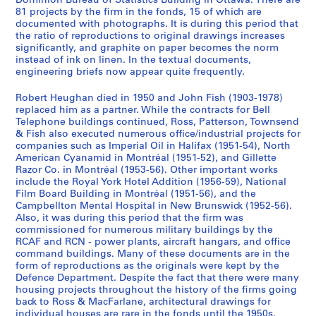
Dominion Bureau of Statistics Building in Ottawa. There are
t
1
81 projects by the firm in the fonds, 15 of which are
s
9
documented with photographs. It is during this period that
]
6
the ratio of reproductions to original drawings increases
significantly, and graphite on paper becomes the norm
,
0
instead of ink on linen. In the textual documents,
1
-
engineering briefs now appear quite frequently.
9
1
1
9
Robert Heughan died in 1950 and John Fish (1903-1978)
2
8
replaced him as a partner. While the contracts for Bell
Telephone buildings continued, Ross, Patterson, Townsend
-
2
& Fish also executed numerous office/industrial projects for
1
AP013.S3.D634
companies such as Imperial Oil in Halifax (1951-54), North
9
American Cyanamid in Montréal (1951-52), and Gillette
3
Razor Co. in Montréal (1953-56). Other important works
0
include the Royal York Hotel Addition (1956-59), National
Film Board Building in Montréal (1951-56), and the
AP013.S3.D633
Campbellton Mental Hospital in New Brunswick (1952-56).
Also, it was during this period that the firm was
commissioned for numerous military buildings by the
RCAF and RCN - power plants, aircraft hangars, and office
command buildings. Many of these documents are in the
form of reproductions as the originals were kept by the
Defence Department. Despite the fact that there were many
housing projects throughout the history of the firms going
back to Ross & MacFarlane, architectural drawings for
individual houses are rare in the fonds until the 1950s.