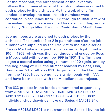
For the most part, the arrangement of the Inventory
follows the numerical order of the job numbers assigned to
each project by the architects. As the work of one firm
tended to overlap the next, the job numbers were
continued in sequence from 1908 through to 1959. A few of
the earlier projects were arranged by date, including single
works by George Allen Ross and David Huron MacFarlane.
Job numbers were assigned to each project by the
architects. The number 1 or 2 in parentheses after the job
number was supplied by the Archivist to indicate a series.
Ross & MacFarlane began the first series with job number
100 in 1908, which was then continued and ended by Ross
& Macdonald with job number 999 in 1931. The firm then
began a second series using job number 100 again, and by
the beginning of 1960 the number reached by Ross, Fish,
Duschenes & Barrett was 819. Six projects in the Maritimes
from the 1950s have job numbers which begin with "A",
and have been placed with the Miscellaneous projects.
The 633 projects in the fonds are numbered sequentially
from AP013.S1.D1 to AP013.S1.D601, AP013.S2.D601 to
AP013.S2.D630, and AP013.S3.D631 to AP013.S3.D632.
Individual shop drawings make up Series 4 (AP013.S4).
Project AP013.S1.D601 is not arranged in Series 1 by the job