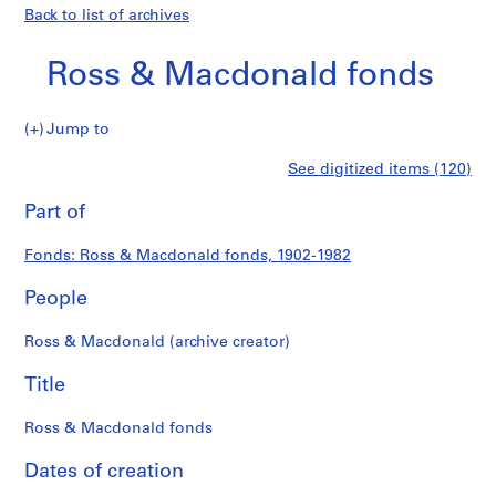
Back to list of archives
Ross & Macdonald fonds
Ross
Jump to
&
S
Ross
See digitized items (120)
Macdonald
e
Print
fonds
r
this
Part of
&
i
page
e
Macdonald
Fonds: Ross & Macdonald fonds, 1902-1982
s
:
People
fonds
P
r
Ross & Macdonald (archive creator)
o
j
Title
e
c
Ross & Macdonald fonds
t
Dates of creation
s