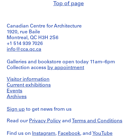
Top of page
Canadian Centre for Architecture
1920, rue Baile
Montreal, QC H3H 2S6
+1 514 939 7026
info@cca.qc.ca
Galleries and bookstore open today 11am–6pm
Collection access
by appointment
Visitor information
Current exhibitions
Events
Archives
Sign up
to get news from us
Read our
Privacy Policy
and
Terms and Conditions
Find us on
Instagram
,
Facebook
, and
YouTube