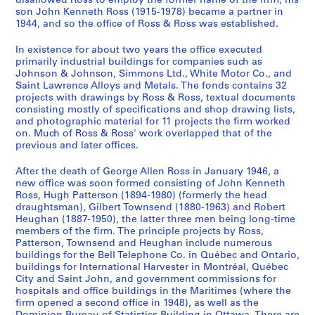
disallowed Ross to employ the former name of the firm, his
p
t
n
n
]
1
4
9
1
6
son John Kenneth Ross (1915-1978) became a partner in
p
o
1944, and so the office of Ross & Ross was established.
1
1
9
4
4
9
0
AP013.S1.D348.SD4
o
A
9
9
4
]
4
4
]
In existence for about two years the office executed
r
d
4
4
4
]
4
AP013.S1.D348.SD8
AP013.S2.D614
primarily industrial buildings for companies such as
t
m
7
0
]
]
AP013.S1.D348.SD14
Johnson & Johnson, Simmons Ltd., White Motor Co., and
[
i
a
a
Saint Lawrence Alloys and Metals. The fonds contains 32
AP013.S1.D348.SD7
AP013.S1.D348.SD15
C
r
projects with drawings by Ross & Ross, textual documents
n
n
consisting mostly of specifications and shop drawing lists,
h
a
d
d
and photographic material for 11 projects the firm worked
o
l
1
1
on. Much of Ross & Ross' work overlapped that of the
m
B
9
9
previous and later offices.
e
e
5
4
d
a
After the death of George Allen Ross in January 1946, a
3
4
new office was soon formed consisting of John Kenneth
y
t
]
]
Ross, Hugh Patterson (1894-1980) (formerly the head
A
t
AP013.S1.D301.SD1
AP013.S1.D348.SD1
draughtsman), Gilbert Townsend (1880-1963) and Robert
p
y
Heughan (1887-1950), the latter three men being long-time
a
H
members of the firm. The principle projects by Ross,
Patterson, Townsend and Heughan include numerous
r
o
buildings for the Bell Telephone Co. in Québec and Ontario,
t
t
buildings for International Harvester in Montréal, Québec
m
e
City and Saint John, and government commissions for
e
l
hospitals and office buildings in the Maritimes (where the
firm opened a second office in 1948), as well as the
n
,