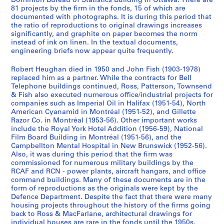
Dominion Bureau of Statistics Building in Ottawa. There are
t
1
81 projects by the firm in the fonds, 15 of which are
s
9
documented with photographs. It is during this period that
]
6
the ratio of reproductions to original drawings increases
significantly, and graphite on paper becomes the norm
,
0
instead of ink on linen. In the textual documents,
1
-
engineering briefs now appear quite frequently.
9
1
1
9
Robert Heughan died in 1950 and John Fish (1903-1978)
2
8
replaced him as a partner. While the contracts for Bell
Telephone buildings continued, Ross, Patterson, Townsend
-
2
& Fish also executed numerous office/industrial projects for
1
AP013.S3.D634
companies such as Imperial Oil in Halifax (1951-54), North
9
American Cyanamid in Montréal (1951-52), and Gillette
3
Razor Co. in Montréal (1953-56). Other important works
0
include the Royal York Hotel Addition (1956-59), National
Film Board Building in Montréal (1951-56), and the
AP013.S3.D633
Campbellton Mental Hospital in New Brunswick (1952-56).
Also, it was during this period that the firm was
commissioned for numerous military buildings by the
RCAF and RCN - power plants, aircraft hangars, and office
command buildings. Many of these documents are in the
form of reproductions as the originals were kept by the
Defence Department. Despite the fact that there were many
housing projects throughout the history of the firms going
back to Ross & MacFarlane, architectural drawings for
individual houses are rare in the fonds until the 1950s.